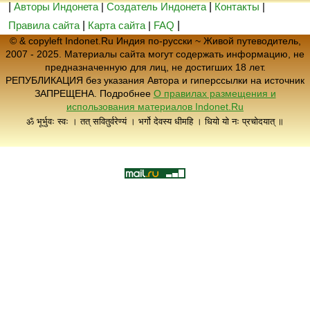
|
Авторы Индонета
|
Создатель Индонета
|
Контакты
|
Правила сайта
|
Карта сайта
|
FAQ
|
© & copyleft Indonet.Ru Индия по-русски ~ Живой путеводитель,
2007 - 2025. Материалы сайта могут содержать информацию, не
предназначенную для лиц, не достигших 18 лет.
РЕПУБЛИКАЦИЯ без указания Автора и гиперссылки на источник
ЗАПРЕЩЕНА. Подробнее
О правилах размещения и
использования материалов Indonet.Ru
ॐ भूर्भुवः स्वः । तत् सवितुर्वरेण्यं । भर्गो देवस्य धीमहि । धियो यो नः प्रचोदयात् ॥