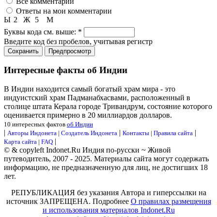
Все комментарии
Ответы на мои комментарии
Ы
2
Ж
5
М
Буквы кода см. выше:
*
Введите код без пробелов, учитывая регистр
Интересные факты об Индии
В Индии находится самый богатый храм мира - это
индуистский храм Падманабхасвами, расположенный в
столице штата Керала городе Тривандрум, состояние которого
оценивается примерно в 20 миллиардов долларов.
10 интересных фактов
об Индии
|
|
|
Авторы Индонета
|
Создатель Индонета
Контакты
|
Правила сайта
|
Карта сайта
|
FAQ
© & copyleft Indonet.Ru Индия по-русски ~ Живой
путеводитель, 2007 - 2025. Материалы сайта могут содержать
информацию, не предназначенную для лиц, не достигших 18
лет.
РЕПУБЛИКАЦИЯ без указания Автора и гиперссылки на
источник ЗАПРЕЩЕНА. Подробнее
О правилах размещения
и использования материалов Indonet.Ru