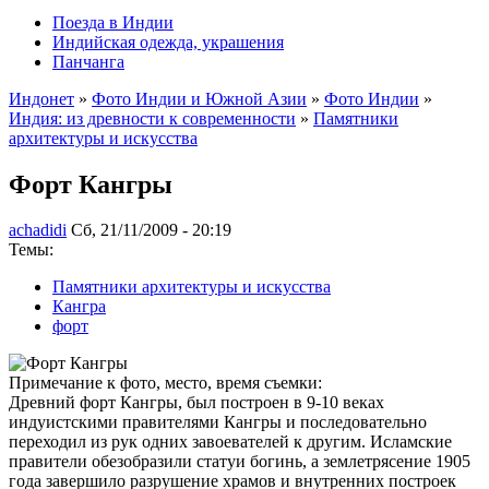
Поезда в Индии
Индийская одежда, украшения
Панчанга
Индонет
»
Фото Индии и Южной Азии
»
Фото Индии
»
Индия: из древности к современности
»
Памятники
архитектуры и искусства
Форт Кангры
achadidi
Сб, 21/11/2009 - 20:19
Темы:
Памятники архитектуры и искусства
Кангра
форт
Примечание к фото, место, время съемки:
Древний форт Кангры, был построен в 9-10 веках
индуистскими правителями Кангры и последовательно
переходил из рук одних завоевателей к другим. Исламские
правители обезобразили статуи богинь, а землетрясение 1905
года завершило разрушение храмов и внутренних построек