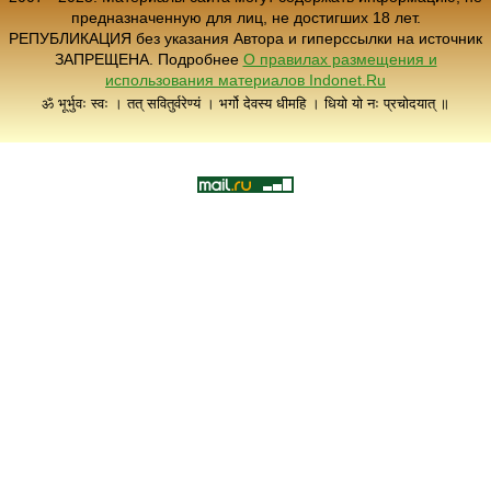
предназначенную для лиц, не достигших 18 лет.
РЕПУБЛИКАЦИЯ без указания Автора и гиперссылки на источник
ЗАПРЕЩЕНА. Подробнее
О правилах размещения и
использования материалов Indonet.Ru
ॐ भूर्भुवः स्वः । तत् सवितुर्वरेण्यं । भर्गो देवस्य धीमहि । धियो यो नः प्रचोदयात् ॥