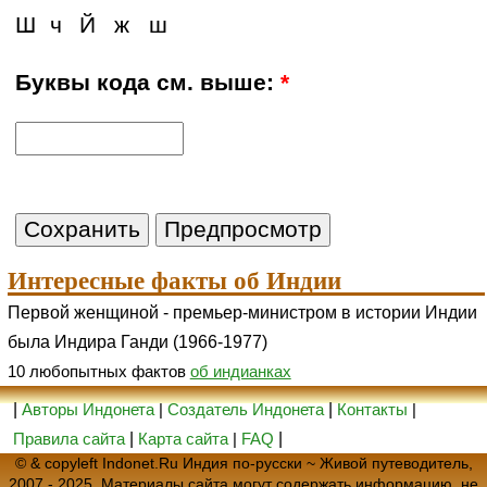
Ш
ч
Й
ж
ш
Буквы кода см. выше:
*
Интересные факты об Индии
Первой женщиной - премьер-министром в истории Индии
была Индира Ганди (1966-1977)
10 любопытных фактов
об индианках
|
Авторы Индонета
|
Создатель Индонета
|
Контакты
|
Правила сайта
|
Карта сайта
|
FAQ
|
© & copyleft Indonet.Ru Индия по-русски ~ Живой путеводитель,
2007 - 2025. Материалы сайта могут содержать информацию, не