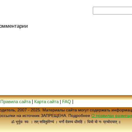
комментарии
|
Правила сайта
|
Карта сайта
|
FAQ
|
еводитель, 2007 - 2025. Материалы сайта могут содержать информац
ерссылки на источник ЗАПРЕЩЕНА. Подробнее
О правилах размеще
ॐ भूर्भुवः स्वः । तत् सवितुर्वरेण्यं । भर्गो देवस्य धीमहि । धियो यो नः प्रचोदयात् ॥