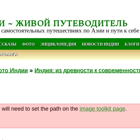
И ~ ЖИВОЙ ПУТЕВОДИТЕЛЬ
 самостоятельных путешествиях по Азии и пути к себе
АССКАЗЫ
ФОТО
ЭНЦИКЛОПЕДИЯ
НОВОСТИ ИНДИИ
БЛОГИ
НЧАНГА
ото Индии
»
Индия: из древности к современност
ill need to set the path on the
image toolkit page
.