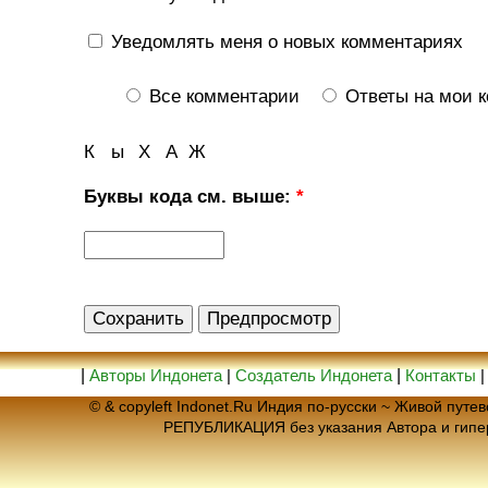
Уведомлять меня о новых комментариях
Все комментарии
Ответы на мои 
К
ы
Х
А
Ж
Буквы кода см. выше:
*
|
Авторы Индонета
|
Создатель Индонета
|
Контакты
© & copyleft Indonet.Ru Индия по-русски ~ Живой пут
РЕПУБЛИКАЦИЯ без указания Автора и гип