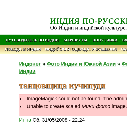
ИНДИЯ ПО-РУССК
Об Индии и индийской культуре,
ПУТЕВОДИТЕЛЬ ПО ИНДИИ
МАРШРУТЫ
ПОПУТЧИКИ
Р
ПОЕЗДА В ИНДИИ
ИНДИЙСКАЯ ОДЕЖДА, УКРАШЕНИЯ
ПА
Индонет
»
Фото Индии и Южной Азии
»
Ф
Индии
танцовщица кучипуди
ImageMagick could not be found. The admin w
Unable to create scaled
Мини-фото
image.
Инна
Сб, 31/05/2008 - 22:24