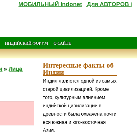
МОБИЛЬНЫЙ Indonet
Для АВТОРОВ
|
|
ИНДИЙСКИЙ ФОРУМ
О САЙТЕ
Интересные факты об
и
»
Лица
Индии
Индия является одной из самых
старой цивилизацией. Кроме
того, культурным влиянием
индийской цивилизации в
древности была охвачена почти
вся южная и юго-восточная
Азия.