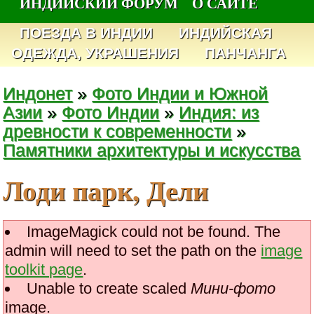
ИНДИЙСКИЙ ФОРУМ
О САЙТЕ
ПОЕЗДА В ИНДИИ
ИНДИЙСКАЯ
ОДЕЖДА, УКРАШЕНИЯ
ПАНЧАНГА
Индонет
»
Фото Индии и Южной
Азии
»
Фото Индии
»
Индия: из
древности к современности
»
Памятники архитектуры и искусства
Лоди парк, Дели
ImageMagick could not be found. The
admin will need to set the path on the
image
toolkit page
.
Unable to create scaled
Мини-фото
image.