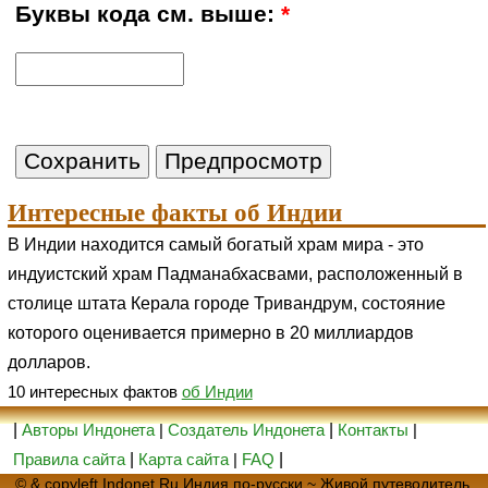
Буквы кода см. выше:
*
Интересные факты об Индии
В Индии находится самый богатый храм мира - это
индуистский храм Падманабхасвами, расположенный в
столице штата Керала городе Тривандрум, состояние
которого оценивается примерно в 20 миллиардов
долларов.
10 интересных фактов
об Индии
|
Авторы Индонета
|
Создатель Индонета
|
Контакты
|
Правила сайта
|
Карта сайта
|
FAQ
|
© & copyleft Indonet.Ru Индия по-русски ~ Живой путеводитель,