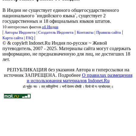
В Индии не существует единого общегосударственного
национального `индийского языка`, существует 2
государственных и 18 официальных языков штатов.
10 интересных фактов
об Индии
|
|
|
Авторы Индонета
|
Создатель Индонета
Контакты
|
Правила сайта
|
Карта сайта
|
FAQ
© & copyleft Indonet.Ru Индия по-русски ~ Живой
путеводитель, 2007 - 2025. Материалы сайта могут содержать
информацию, не предназначенную для лиц, не достигших 18
лет.
РЕПУБЛИКАЦИЯ без указания Автора и гиперссылки на
источник ЗАПРЕЩЕНА. Подробнее
О правилах размещения
и использования материалов Indonet.Ru
ॐ भूर्भुवः स्वः । तत् सवितुर्वरेण्यं । भर्गो देवस्य धीमहि । धियो यो नः प्रचोदयात् ॥