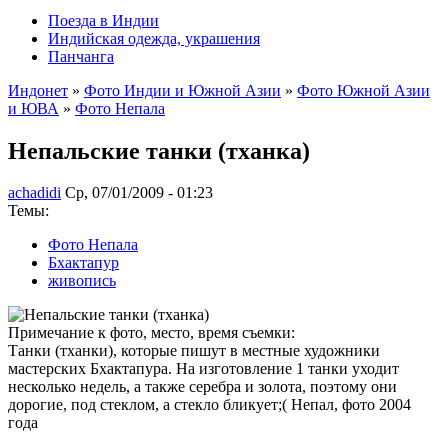
Поезда в Индии
Индийская одежда, украшения
Панчанга
Индонет
»
Фото Индии и Южной Азии
»
Фото Южной Азии
и ЮВА
»
Фото Непала
Непальские танки (тханка)
achadidi
Ср, 07/01/2009 - 01:23
Темы:
Фото Непала
Бхактапур
живопись
Примечание к фото, место, время съемки:
Танки (тханки), которые пишут в местные художники
мастерских Бхактапура. На изготовление 1 танки уходит
несколько недель, а также серебра и золота, поэтому они
дорогие, под стеклом, а стекло бликует;( Непал, фото 2004
года