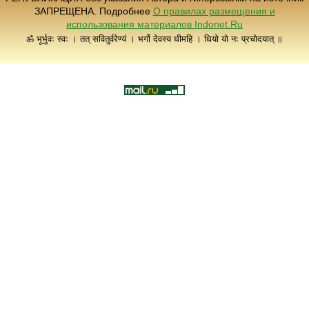
ЗАПРЕЩЕНА. Подробнее
О правилах размещения и
использования материалов Indonet.Ru
ॐ भूर्भुवः स्वः । तत् सवितुर्वरेण्यं । भर्गो देवस्य धीमहि । धियो यो नः प्रचोदयात् ॥