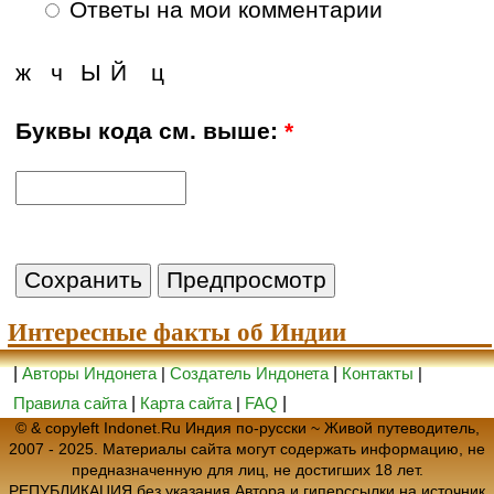
Ответы на мои комментарии
ж
ч
Ы
Й
ц
Буквы кода см. выше:
*
Интересные факты об Индии
|
Авторы Индонета
|
Создатель Индонета
|
Контакты
|
Правила сайта
|
Карта сайта
|
FAQ
|
© & copyleft Indonet.Ru Индия по-русски ~ Живой путеводитель,
2007 - 2025. Материалы сайта могут содержать информацию, не
предназначенную для лиц, не достигших 18 лет.
РЕПУБЛИКАЦИЯ без указания Автора и гиперссылки на источник