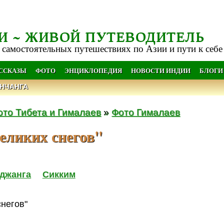
И ~ ЖИВОЙ ПУТЕВОДИТЕЛЬ
 самостоятельных путешествиях по Азии и пути к себе
АССКАЗЫ
ФОТО
ЭНЦИКЛОПЕДИЯ
НОВОСТИ ИНДИИ
БЛОГИ
НЧАНГА
ото Тибета и Гималаев
»
Фото Гималаев
еликих снегов"
джанга
Сикким
: