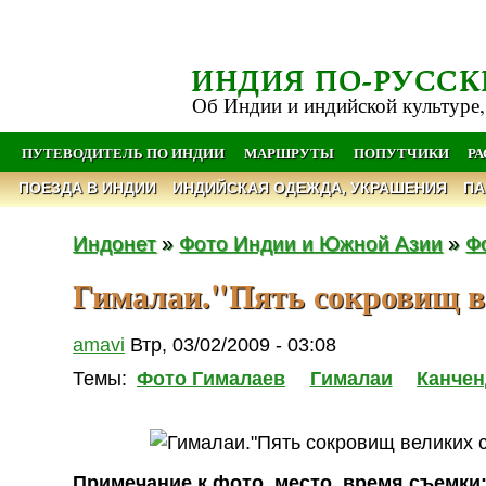
ИНДИЯ ПО-РУССК
Об Индии и индийской культуре,
ПУТЕВОДИТЕЛЬ ПО ИНДИИ
МАРШРУТЫ
ПОПУТЧИКИ
Р
ПОЕЗДА В ИНДИИ
ИНДИЙСКАЯ ОДЕЖДА, УКРАШЕНИЯ
ПА
Индонет
»
Фото Индии и Южной Азии
»
Ф
Гималаи."Пять сокровищ в
amavi
Втр, 03/02/2009 - 03:08
Темы:
Фото Гималаев
Гималаи
Канчен
Примечание к фото, место, время съемки