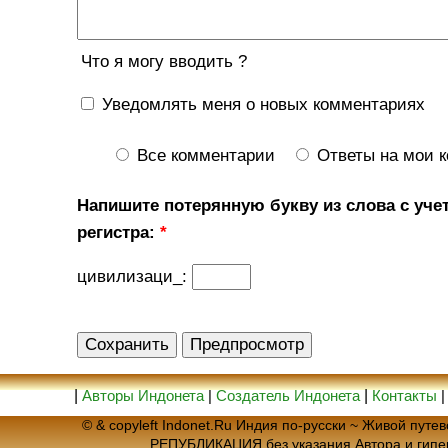
Что я могу вводить ?
Уведомлять меня о новых комментариях
Все комментарии
Ответы на мои 
Напишите потерянную букву из слова с уче
регистра:
*
цивилизаци_:
|
Авторы Индонета
|
Создатель Индонета
|
Контакты
© & copyleft Indonet.Ru Индия по-русски ~ Живой пут
РЕПУБЛИКАЦИЯ без указания Автора и гип