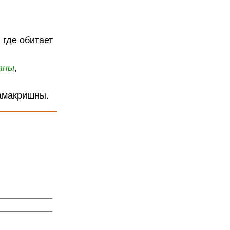
, где обитает
аны
,
амакришны.