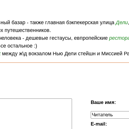
:
вный базар - также главная бэкпекерская улица
Дели
х путешественников.
 человека - дешевые гестаусы, евпропейские
рестор
се остальное :)
ж
между ж\д вокзалом Нью Дели стейшн и Миссией Р
Ваше имя:
E-mail: