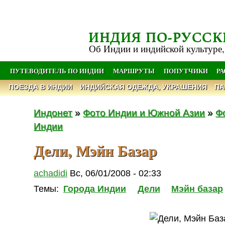
ИНДИЯ ПО-РУССК
Об Индии и индийской культуре,
ПУТЕВОДИТЕЛЬ ПО ИНДИИ
МАРШРУТЫ
ПОПУТЧИКИ
Р
ПОЕЗДА В ИНДИИ
ИНДИЙСКАЯ ОДЕЖДА, УКРАШЕНИЯ
ПА
Индонет
»
Фото Индии и Южной Азии
»
Ф
Индии
Дели, Мэйн Базар
achadidi
Вс, 06/01/2008 - 02:33
Темы:
Города Индии
Дели
Мэйн базар