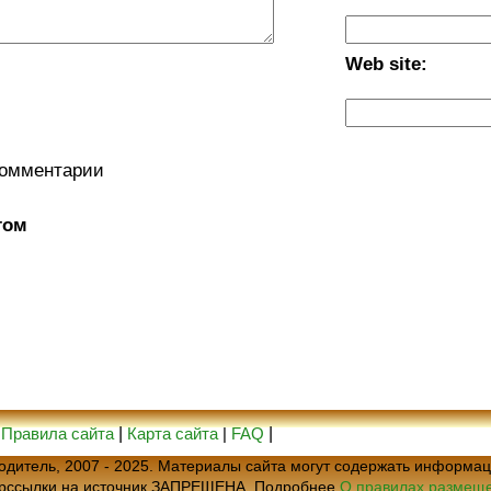
Web site:
комментарии
том
|
Правила сайта
|
Карта сайта
|
FAQ
|
еводитель, 2007 - 2025. Материалы сайта могут содержать информац
ерссылки на источник ЗАПРЕЩЕНА. Подробнее
О правилах размеще