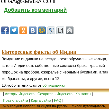
OLGA@SMVISA.CO.IL
Добавить комментарий
Интересные факты об Индии
Замужние индианки не всегда носят обручальные кольца,
зато в Индии есть собственные символы брака: красный
порошок на проборе, ожерелье с черными бусинами, а так
же браслеты, и другие, всего 12.
10 любопытных фактов
об индианках
|
Авторы Индонета
|
Создатель Индонета
|
Контакты
|
Правила сайта
|
Карта сайта
|
FAQ
|
© & copyleft Indonet.Ru Индия по-русски ~ Живой путеводитель,