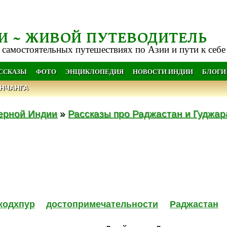
И ~ ЖИВОЙ ПУТЕВОДИТЕЛЬ
 самостоятельных путешествиях по Азии и пути к себе
АССКАЗЫ
ФОТО
ЭНЦИКЛОПЕДИЯ
НОВОСТИ ИНДИИ
БЛОГИ
НЧАНГА
верной Индии
»
Рассказы про Раджастан и Гуджар
жодхпур
достопримечательности
Раджастан