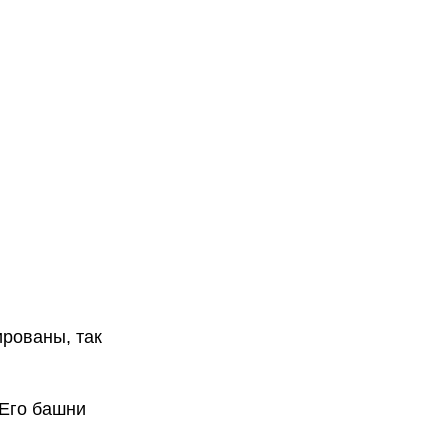
ированы, так
 Его башни