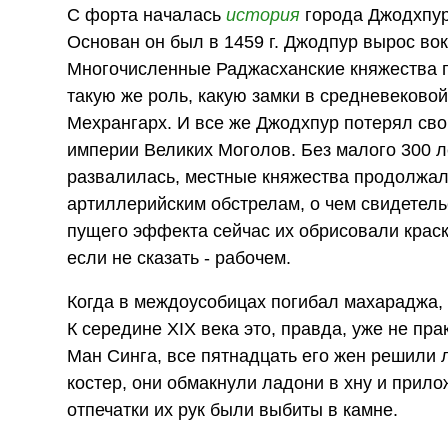
С форта началась
история
города Джодхпура
Основан он был в 1459 г. Джодпур вырос вок
Многочисленные Раджасханские княжества п
такую же роль, какую замки в средневековой
Мехрангарх. И все же Джодхпур потерял св
империи Великих Моголов. Без малого 300 ле
развалилась, местные княжества продолжали
артиллерийским обстрелам, о чем свидетел
пущего эффекта сейчас их обрисовали крас
если не сказать - рабочем.
Когда в междоусобицах погибал махараджа,
К середине XIX века это, правда, уже не пра
Ман Синга, все пятнадцать его жен решили 
костер, они обмакнули ладони в хну и прило
отпечатки их рук были выбиты в камне.