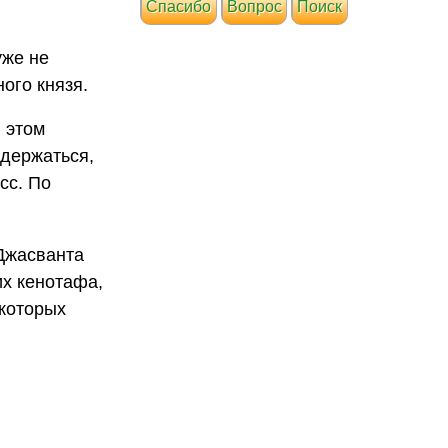
Cпасибо
Вопрос
Поиск
уже не
ого князя.
в этом
 держаться,
сс. По
 Джасванта
их кенотафа,
 которых