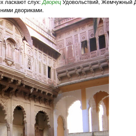
х ласкают слух:
Дворец
Удовольствий, Жемчужный 
нними двориками.