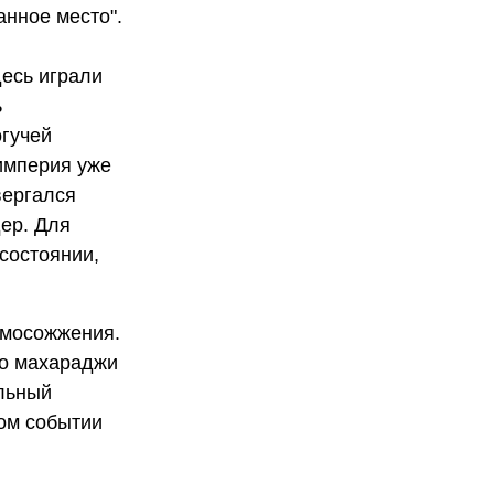
анное место".
десь играли
ь
огучей
 империя уже
вергался
ер. Для
состоянии,
амосожжения.
ого махараджи
альный
том событии