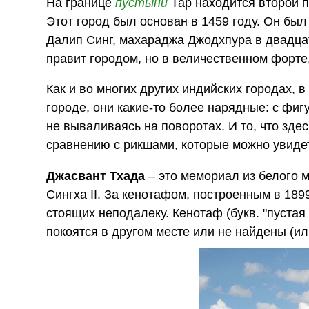
На границе
пустыни
Тар находится второй п
Этот город был основан в 1459 году. Он был
Далип Синг, махараджа Джодхпура в двадцат
правит городом, но в величественном форте
Как и во многих других индийских городах, в
городе, они какие-то более нарядные: с фи
не вываливаясь на поворотах. И то, что здес
сравнению с рикшами, которые можно увидет
Джасвант Тхада
– это мемориал из белого 
Сингха II. За кенотафом, построенным в 189
стоящих неподалеку. Кенотаф (букв. "пуста
покоятся в другом месте или не найдены (ил