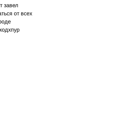
т завел
ться от всех
роде
Джодхпур