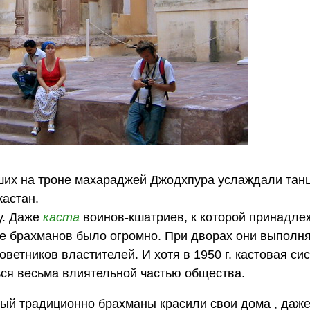
вших на троне махараджей Джодхпура услаждали тан
жастан.
у. Даже
каста
воинов-кшатриев, к которой принадле
е брахманов было огромно. При дворах они выполня
оветников властителей. И хотя в 1950 г. кастовая с
ся весьма влиятельной частью общества.
орый традиционно брахманы красили свои дома , даже