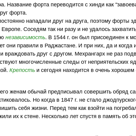
. Название форта переводится с хинди как "завоев
руг форта.
остоянно нападали друг на друга, поэтому форты з
 Европе. Соседям так ни разу и не удалось захватит
ою
независимость
. В 1544 г. он был присоединен к м
т они правили в Раджастане. И при них, да и когда
 враждовать друг с другом. Мехрангарх не раз под
ьствуют многочисленные следы от неприятельских яд
кой.
Крепость
и сегодня находится в очень хорошем 
 его женам обычай предписывал совершить обряд с
ктиковалось. Но когда в 1847 г. не стало джодпурск
лишить себя жизни. Перед тем как взойти на погреб
жили их к стене. Несколько лет спустя в память об э