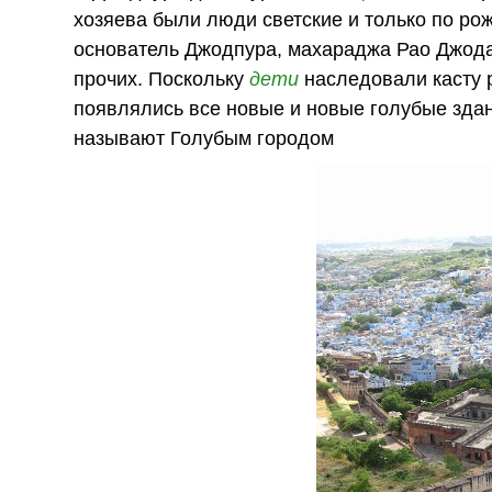
хозяева были люди светские и только по ро
основатель Джодпура, махараджа Рао Джода
прочих. Поскольку
дети
наследовали касту р
появлялись все новые и новые голубые здан
называют Голубым городом