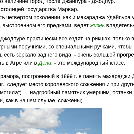
о величине город после Джайпура - Джодпур.
 столицей государства Марвар.
ь четвертом поколении, как и махараджа Удайпура 
, выстроенном его предками, ведет
жизнь
владетельн
 Джодпуре практически все ездят на рикшах, только 
гурными поручнями, со специальными ручками, чтобы
ь есть зеркало заднего вида, - очень большой прогре
ь в Агре или в
Дели
, - это международный класс.
мрамора, построенный в 1899 г. в память махараджи
9г., следует место королевского сожжения и три друг
я могила") — надгробный памятник умершим, останки
и, как в нашем случае, сожжены).