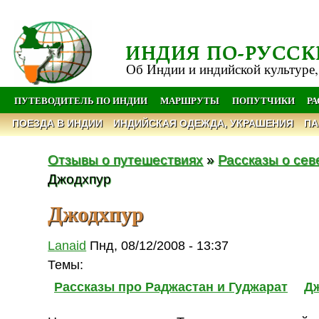
ИНДИЯ ПО-РУССК
Об Индии и индийской культуре,
ПУТЕВОДИТЕЛЬ ПО ИНДИИ
МАРШРУТЫ
ПОПУТЧИКИ
Р
ПОЕЗДА В ИНДИИ
ИНДИЙСКАЯ ОДЕЖДА, УКРАШЕНИЯ
ПА
Отзывы о путешествиях
»
Рассказы о се
Джодхпур
Джодхпур
Lanaid
Пнд, 08/12/2008 - 13:37
Темы:
Рассказы про Раджастан и Гуджарат
Д