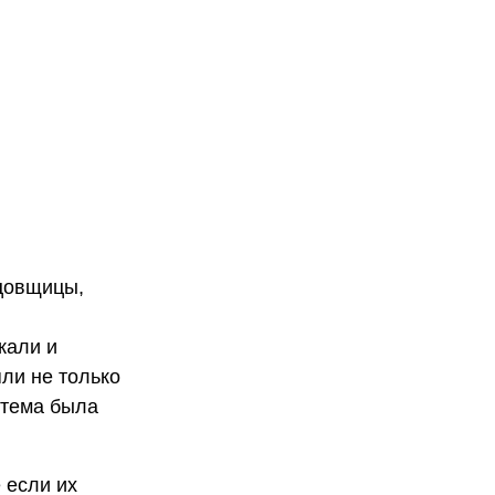
цовщицы,
жали и
ли не только
истема была
 если их