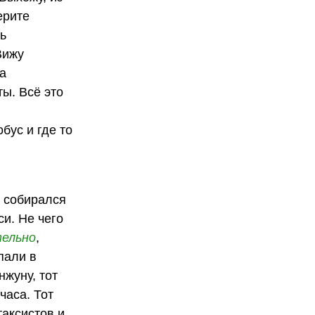
ерите
сь
Вижу
а
ты. Всё это
бус и где то
к собирался
си. Не чего
ельно
,
пали в
нжуну, тот
часа. Тот
таксистов и