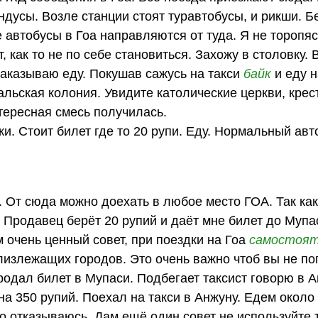
дусы. Возле станции стоят туравтобусы, и рикши. Б
 автобусы в Гоа направляются от туда. Я не торопя
 как то не по себе становиться. Захожу в столовку. 
Заказываю еду. Покушав сажусь на такси
байк
и еду н
льская колония. Увидите католические церкви, крес
тересная смесь получилась.
. Стоит билет где то 20 рупи. Еду. Нормальный авто
 От сюда можно доехать в любое место ГОА. Так ка
. Продавец берёт 20 рупий и даёт мне билет до Мупа
 очень ценный совет, при поездки на Гоа
самостоят
близлежащих городов. Это очень важно чтоб вы не по
родал билет в Мупаси. Подбегает таксист говорю в А
на 350 рупий. Поехал на такси в Анжуну. Едем около 
о отказываюсь. Дам ещё один совет не используйте 