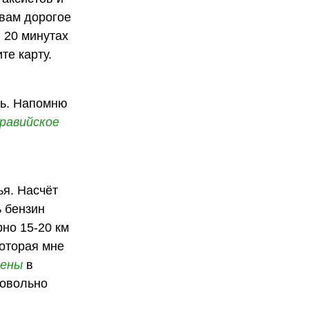
 вам дорогое
в 20 минутах
те карту.
чь. Напомню
равийское
ья. Насчёт
ь бензин
рно 15-20 км
которая мне
цены
в
довольно