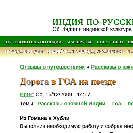
ИНДИЯ ПО-РУССК
Об Индии и индийской культуре,
ПУТЕВОДИТЕЛЬ ПО ИНДИИ
МАРШРУТЫ
ПОПУТЧИКИ
Р
ПОЕЗДА В ИНДИИ
ИНДИЙСКАЯ ОДЕЖДА, УКРАШЕНИЯ
ПА
Отзывы о путешествиях
»
Рассказы о юж
Дорога в ГОА на поезде
Иргит
Ср, 16/12/2009 - 14:17
Темы:
Рассказы о южной Индии
Гоа
п
Из Гомана в Хубли
Выполнив необходимую работу и собрав ин