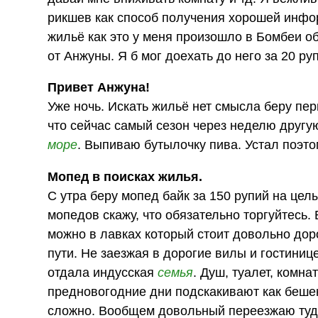
рикшев как способ получения хорошей инфор
жильё как это у меня произошло в Бомбеи об
от Анжуны. Я б мог доехать до него за 20 ру
Привет Анжуна!
Уже ночь. Искать жильё нет смысла беру пе
что сейчас самый сезон через неделю друг
море
. Выпиваю бутылочку пива. Устал поэто
Мопед в поисках жилья.
С утра беру мопед байк за 150 рупий на цел
мопедов скажу, что обязательно торгуйтесь. 
можно в лавках который стоит довольно доро
пути. Не заезжая в дорогие вилы и гостиниц
отдала индусская
семья
. Душ, туалет, комна
предновогодние дни подскакивают как бешен
сложно. Вообщем довольный переезжаю туд