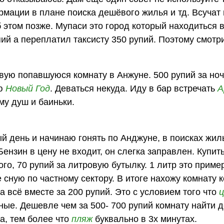
мации в плане поиска дешёвого жилья и тд. Всучат
 этом позже. Мупаси это город который находиться 
пий а переплатил таксисту 350 рупий. Поэтому смотри
рвую попавшуюся комнату в Анжуне. 500 рупий за но
ую
Новый Год
. Деваться некуда. Иду в бар встречать
А
му душ и баиньки.
ый день и начинаю гонять по Анджуне, в поисках жил
Бензин в цену не входит, он слегка заправлен. Купит
го, 70 рупий за литровую бутылку. 1 литр это приме
е сную по частному сектору. В итоге нахожу комнату 
та всё вместе за 200 рупий. Это с условием того что
ые. Дешевле чем за 500- 700 рупий комнату найти 
а, тем более что
пляж
буквально в 3х минутах.