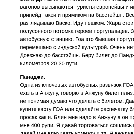
вагонов высыпаются туристы европейцы и ин
припейд такси и прямиком на басстейшн. Все
разглядываю Васко. Иду пешком. Жара стоит,
полусонного потомка героев португальцев. 
автобусную станцию. Гоа это бывшая португа
перемешано с индуской культурой. Очень ин
Доезжаю до басстэйшн. Беру билет до Панджи
километров 20-30 пути.
Панаджи.
Одна из ключевых автобусных развязок ГОА.
ехать в Анжуну, говорю в Анжуну билет плиз
не понимая думаю что делать с билетом. Дам
купите карту ГОА или сделайте распечатку 
просак как я. Блин мне надо в Анжуну а он п
мне 400 рупи. Я давай торговаться сошлись 
давай мне впихивать комнату и тд. Я вежлив