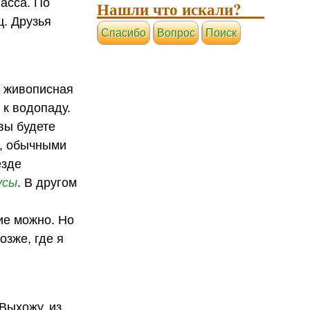
асса. По
Нашли что искали?
ц. Друзья
Cпасибо
Вопрос
Поиск
ь живописная
 к водопаду.
вы будете
ю, обычными
езде
усы
. В другом
ие можно. Но
озже, где я
Выхожу, из