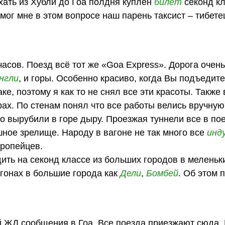
ехать из Хубли до Гоа полдня куплен
билет
секонд кл
ог мне в этом вопросе наш парень таксист – тибете
часов. Поезд всё тот же «Goa Express». Дорога очен
нгли
, и горы. Особенно красиво, когда Вы подъедите
, поэтому я как то не снял все эти красоты. Также 
орах. По стенам понял что все работы велись вручну
то вырубили в горе дыру. Проезжая туннели все в по
шное зрелище. Народу в вагоне не так много все
инд
вропейцев.
ить на секонд классе из больших городов в меленьк
агонах в большие города как
Дели
,
Бомбей
. Об этом п
й ЖД сообщения в Гоа. Все поезда приезжают сюда. 