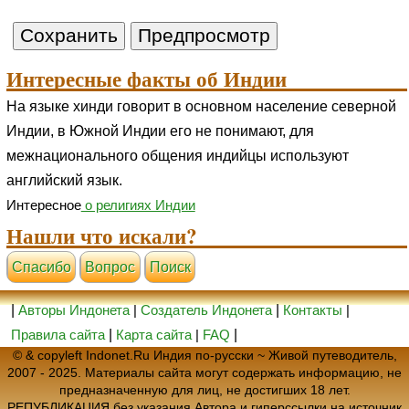
Интересные факты об Индии
На языке хинди говорит в основном население северной
Индии, в Южной Индии его не понимают, для
межнационального общения индийцы используют
английский язык.
Интересное
о религиях Индии
Нашли что искали?
Cпасибо
Вопрос
Поиск
|
Авторы Индонета
|
Создатель Индонета
|
Контакты
|
Правила сайта
|
Карта сайта
|
FAQ
|
© & copyleft Indonet.Ru Индия по-русски ~ Живой путеводитель,
2007 - 2025. Материалы сайта могут содержать информацию, не
предназначенную для лиц, не достигших 18 лет.
РЕПУБЛИКАЦИЯ без указания Автора и гиперссылки на источник