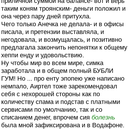
приличной суммой на балансе- вот и верь
таким коням троянским- деньги положил и
она через пару дней притухла.
Чего только Анечка не делала- и в офисы
писала, и претензии выставляла, и
негодовала, и возмущалась, и позитивно
предлагала закончить непонятки к общему
хеппи енду и удовольствию.
Ну чтобы мир во всем мире, симка
заработала и в общем полный БУБЛИ
ГУМ! Но ... про енту эпопею уже написано
немпало, Аиртел тоже зарекомендовал
себя с нехорошей стороны как по
количеству спама и подстав с платными
сервисами по умолчанию, так и со
списанием денег, впрочем сия
болезнь
была мной зафиксирована и в Водафоне.