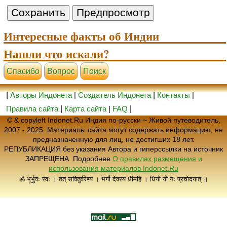
Интересные факты об Индии
Нашли что искали?
Cпасибо
Вопрос
Поиск
|
Авторы Индонета
|
Создатель Индонета
|
Контакты
|
Правила сайта
|
Карта сайта
|
FAQ
|
© & copyleft Indonet.Ru Индия по-русски ~ Живой путеводитель,
2007 - 2025. Материалы сайта могут содержать информацию, не
предназначенную для лиц, не достигших 18 лет.
РЕПУБЛИКАЦИЯ без указания Автора и гиперссылки на источник
ЗАПРЕЩЕНА. Подробнее
О правилах размещения и
использования материалов Indonet.Ru
ॐ भूर्भुवः स्वः । तत् सवितुर्वरेण्यं । भर्गो देवस्य धीमहि । धियो यो नः प्रचोदयात् ॥