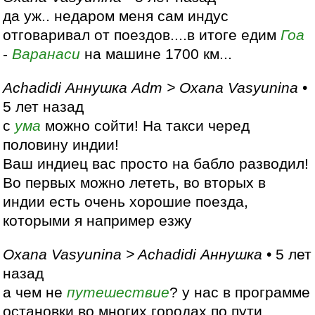
да уж.. недаром меня сам индус
отговаривал от поездов....в итоге едим
Гоа
-
Варанаси
на машине 1700 км...
Achadidi Аннушка Adm > Oxana Vasyunina
•
5 лет назад
с
ума
можно сойти! На такси черед
половину индии!
Ваш индиец вас просто на бабло разводил!
Во первых можно лететь, во вторых в
индии есть очень хорошие поезда,
которыми я например езжу
Oxana Vasyunina > Achadidi Аннушка
• 5 лет
назад
а чем не
путешествие
? у нас в программе
остановки во многих городах по пути