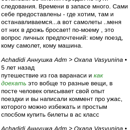
следования. Времени в запасе много. Сами
себе предоставлены - где хотим, там и
останавливаемся...а вот самолеты ..меня
от них в дрожь бросает! по-моему , это
вопрос личных предпочтений: кому поезд,
кому самолет, кому машина.
Achadidi Аннушка Adm > Oxana Vasyunina
•
5 лет назад
путешествие из гоа варанаси и
как
доехать
это вобще то разные вещи, в
посте человек описывает свой опыт
поездки и вы написали коммент про ужас,
которого можно избежать и простым
спосбом купить билеты в ас класс
Achadidi Аннушка Adm > Oxana Vasyunina
•