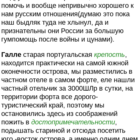
помочь и вообще непривычно хорошего к
нам русским отношения(думаю это пока
наш быдляк туда не хлынул, да и
признательны они России за большую
гумпомощь после войны и цунами).
Галле
старая португальская
крепость
,
находится практически на самой южной
оконечности острова, мы разместились в
частном отеле в самом форте, еле нашли
частный отельчик за 3000ШЛр в сутки, на
территории форта все дорого-
туристический край, поэтому мы
остановились здесь из соображений
пожить в
достопримечательности
,
подышать стариной и отсюда посетить
юго -восток острова, а именно одним днем