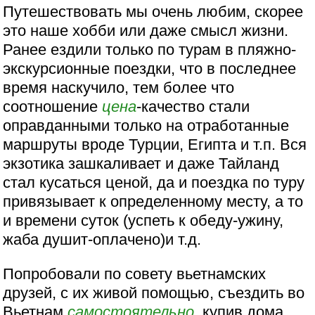
Путешествовать мы очень любим, скорее
это наше хобби или даже смысл жизни.
Ранее ездили только по турам в пляжно-
экскурсионные поездки, что в последнее
время наскучило, тем более что
соотношение
цена
-качество стали
оправданными только на отработанные
маршруты вроде Турции, Египта и т.п. Вся
экзотика зашкаливает и даже Тайланд
стал кусаться ценой, да и поездка по туру
привязывает к определенному месту, а то
и времени суток (успеть к обеду-ужину,
жаба душит-оплачено)и т.д.
Попробовали по совету вьетнамских
друзей, с их живой помощью, съездить во
Вьетнам
самостоятельно
, купив дома