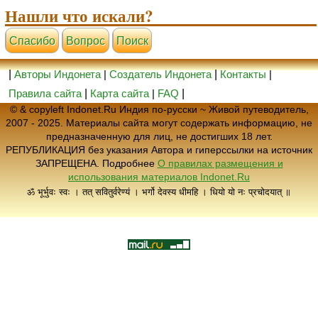
Нашли что искали?
Cпасибо
Вопрос
Поиск
|
Авторы Индонета
|
Создатель Индонета
|
Контакты
|
Правила сайта
|
Карта сайта
|
FAQ
|
© & copyleft Indonet.Ru Индия по-русски ~ Живой путеводитель,
2007 - 2025. Материалы сайта могут содержать информацию, не
предназначенную для лиц, не достигших 18 лет.
РЕПУБЛИКАЦИЯ без указания Автора и гиперссылки на источник
ЗАПРЕЩЕНА. Подробнее
О правилах размещения и
использования материалов Indonet.Ru
ॐ भूर्भुवः स्वः । तत् सवितुर्वरेण्यं । भर्गो देवस्य धीमहि । धियो यो नः प्रचोदयात् ॥