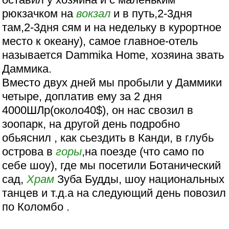
рюкзачком на
вокзал
и в путь,2-3дня
там,2-3дня сям и на недельку в курортное
место к океану), самое главное-отель
называется Dammika Home, хозяина звать
Даммика.
Вместо двух дней мы пробыли у Даммики
четыре, доплатив ему за 2 дня
4000ШЛр(около40$), он нас свозил в
зоопарк, на другой день подробно
обьяснил , как сьездить в Канди, в глубь
острова в
горы
,на поезде (что само по
себе шоу), где мы посетили Ботанический
сад,
Храм
Зуба Будды, шоу национальных
танцев и т.д.а на следующий день повозил
по Коломбо .