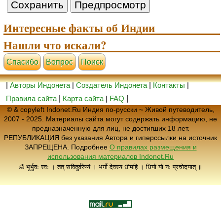
Интересные факты об Индии
Нашли что искали?
Cпасибо
Вопрос
Поиск
|
Авторы Индонета
|
Создатель Индонета
|
Контакты
|
Правила сайта
|
Карта сайта
|
FAQ
|
© & copyleft Indonet.Ru Индия по-русски ~ Живой путеводитель,
2007 - 2025. Материалы сайта могут содержать информацию, не
предназначенную для лиц, не достигших 18 лет.
РЕПУБЛИКАЦИЯ без указания Автора и гиперссылки на источник
ЗАПРЕЩЕНА. Подробнее
О правилах размещения и
использования материалов Indonet.Ru
ॐ भूर्भुवः स्वः । तत् सवितुर्वरेण्यं । भर्गो देवस्य धीमहि । धियो यो नः प्रचोदयात् ॥