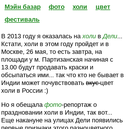
Мэйн базар
фото
холи
цвет
фестиваль
В 2013 году я оказалась на
холи
в
Дели
...
Кстати, холи в этом году пройдет и в
Москве, 26 мая, то есть завтра, на
площади у м. Партизанская начиная с
13.00 будут продавать краски и
обсыпаться ими... так что кто не бывает в
Индии может почувствовать
вкус
цвет
холи в России :)
Но я обещала
фото
-репортаж о
праздновании холи в Индии, так вот...
Еще накануне на улицах Дели появились
первые признаки этого разноцветного