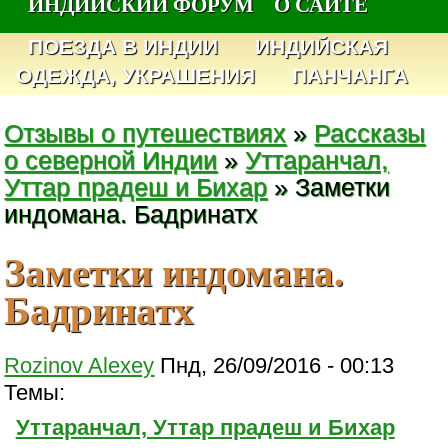
ИНДИЙСКИЙ ФОРУМ
О САЙТЕ
ПОЕЗДА В ИНДИИ
ИНДИЙСКАЯ
ОДЕЖДА, УКРАШЕНИЯ
ПАНЧАНГА
Отзывы о путешествиях
»
Рассказы
о северной Индии
»
Уттаранчал,
Уттар прадеш и Бихар
» Заметки
индомана. Бадринатх
Заметки индомана.
Бадринатх
Rozinov Alexey
Пнд, 26/09/2016 - 00:13
Темы:
Уттаранчал, Уттар прадеш и Бихар