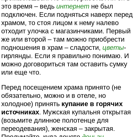
это время – ведь
интернет
не был
подключен. Если подняться наверх перед
храмом, то стоя лицом к нему налево
отходит улочка с магазинчиками. Первый
же или второй – там можно приобрести
подношения в храм – сладости,
цветы
-
гирлянды. Если я правильно понимаю. И
можно договориться там оставить сумку
или еще что.
Перед посещением храма принято (не
обязательно, можно и в отеле, но
холодное) принять
купание в горячих
источниках
. Мужская купальня открытая
(возьмите длинное полотенце для
переодевания), женская – закрытая.
Продумайте, куда денете
деньги
,