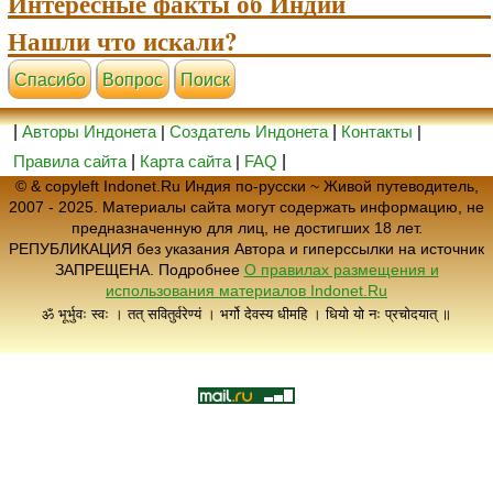
Интересные факты об Индии
Нашли что искали?
Cпасибо
Вопрос
Поиск
|
Авторы Индонета
|
Создатель Индонета
|
Контакты
|
Правила сайта
|
Карта сайта
|
FAQ
|
© & copyleft Indonet.Ru Индия по-русски ~ Живой путеводитель,
2007 - 2025. Материалы сайта могут содержать информацию, не
предназначенную для лиц, не достигших 18 лет.
РЕПУБЛИКАЦИЯ без указания Автора и гиперссылки на источник
ЗАПРЕЩЕНА. Подробнее
О правилах размещения и
использования материалов Indonet.Ru
ॐ भूर्भुवः स्वः । तत् सवितुर्वरेण्यं । भर्गो देवस्य धीमहि । धियो यो नः प्रचोदयात् ॥