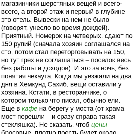
магазинчики шерстяных вещей и всего-
всего, а второй этаж и первый в глубине –
это отель. Вывески на нем не было
(говорят, унесло во время дождей).
Приятный. Номерок на четверых, сдают по
150 рупий (сначала хозяин соглашался на
сто, потом стал переторговывать на 150,
но тут грех не соглашаться – поселок весь
без работы и доходов). И это за ночь, без
понятия чекаута. Когда мы уезжали на два
дня в Хемкунд Сахиб, вещи оставили у
хозяина. Кстати, в ресторанчике, о
котором только что писал, обычно ели.
Еще в
кафе
на берегу у моста (от храма
мост перешли – и сразу справа такая
стекляшка). Не сказать, чтоб
цены
бросовые, плотно поесть будет около