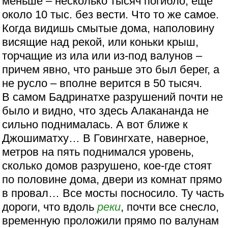
меньше – несколько тысяч погибло, еще
около 10 тыс. без вести. Что то же самое.
Когда видишь смытые дома, наполовину
висящие над рекой, или коньки крыш,
торчащие из ила или из-под валунов –
причем явно, что раньше это был берег, а
не русло – вполне верится в 50 тысяч.
В самом Бадринатхе разрушений почти не
было и видно, что здесь Алакананда не
сильно поднималась. А вот ближе к
Джошиматху… В Говингхате, наверное,
метров на пять поднимался уровень,
сколько домов разрушено, кое-где стоят
по половине дома, двери из комнат прямо
в провал… Все мосты посносило. Ту часть
дороги, что вдоль
реки
, почти все снесло,
временную проложили прямо по валунам