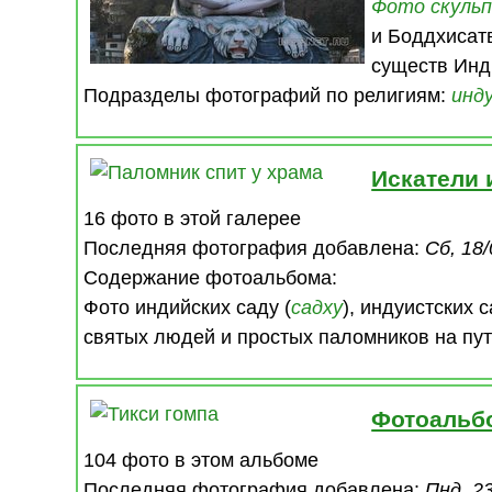
Фото
скуль
и Боддхисат
существ Инди
Подразделы фотографий по религиям:
инд
Искатели
16 фото в этой галерее
Последняя фотография добавлена:
Сб, 18/
Содержание фотоальбома:
Фото индийских саду (
садху
), индуистских 
святых людей и простых паломников на пу
Фотоальб
104 фото в этом альбоме
Последняя фотография добавлена:
Пнд, 23