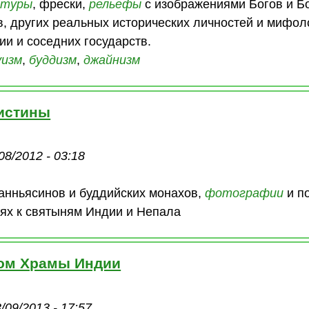
птуры
, фрески,
рельефы
с изображениями Богов и Бо
в, других реальных исторических личностей и мифол
и и соседних государств.
уизм
,
буддизм
,
джайнизм
 истины
08/2012 - 03:18
санньясинов и буддийских монахов,
фотографии
и п
тях к святыням Индии и Непала
ом Храмы Индии
/09/2013 - 17:57