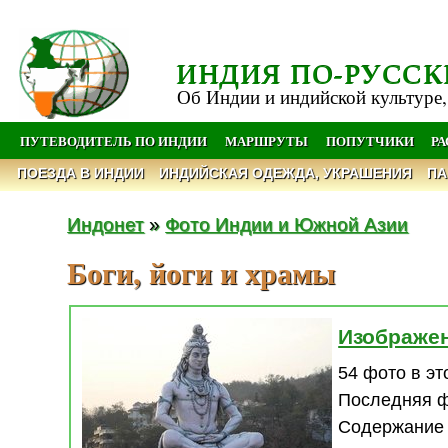
ИНДИЯ ПО-РУССК
Об Индии и индийской культуре,
ПУТЕВОДИТЕЛЬ ПО ИНДИИ
МАРШРУТЫ
ПОПУТЧИКИ
Р
ПОЕЗДА В ИНДИИ
ИНДИЙСКАЯ ОДЕЖДА, УКРАШЕНИЯ
ПА
Индонет
»
Фото Индии и Южной Азии
Боги, йоги и храмы
Изображен
54 фото в э
Последняя 
Содержание