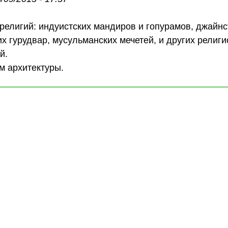
елигий: индуистских мандиров и гопурамов, джайнс
их гурудвар, мусульманских мечетей, и других религ
й.
м архитектуры.