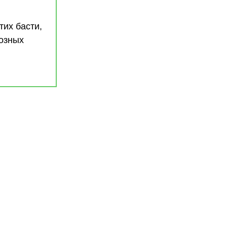
тих басти,
иозных