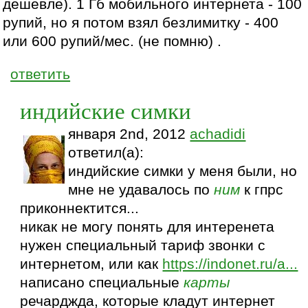
дешевле). 1 Гб мобильного интернета - 100
рупий, но я потом взял безлимитку - 400
или 600 рупий/мес. (не помню) .
ответить
индийские симки
января 2nd, 2012
achadidi
ответил(а):
индийские симки у меня были, но
мне не удавалось по
ним
к гпрс
приконнектится...
никак не могу понять для интеренета
нужен специальный тариф звонки с
интернетом, или как
https://indonet.ru/a...
написано специальные
карты
речарджда, которые кладут интернет