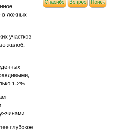
Cпасибо
Вопрос
Поиск
енное
е в ложных
ких участков
во жалоб,
веденных
правдивыми,
лько 1-2%.
ает
м
ужчинами.
лее глубокое