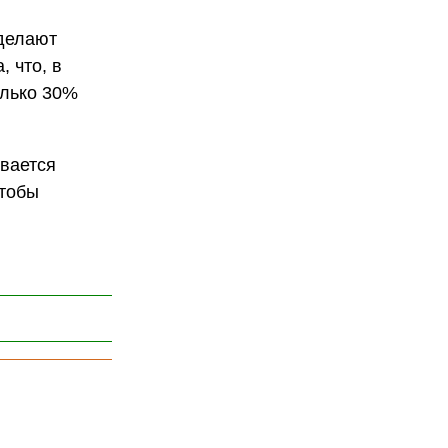
 делают
 что, в
олько 30%
вается
чтобы