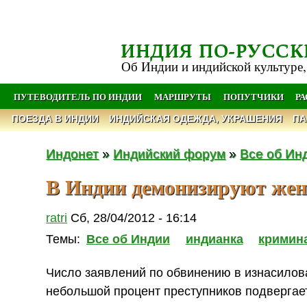
ИНДИЯ ПО-РУССК
Об Индии и индийской культуре,
ПУТЕВОДИТЕЛЬ ПО ИНДИИ
МАРШРУТЫ
ПОПУТЧИКИ
Р
ПОЕЗДА В ИНДИИ
ИНДИЙСКАЯ ОДЕЖДА, УКРАШЕНИЯ
ПА
Индонет
»
Индийский форум
»
Все об Ин
В Индии демонизируют жен
ratri
Сб, 28/04/2012 - 16:14
Темы:
Все об Индии
индианка
кримин
Число заявлений по обвинению в изнасилов
небольшой процент преступников подвергает