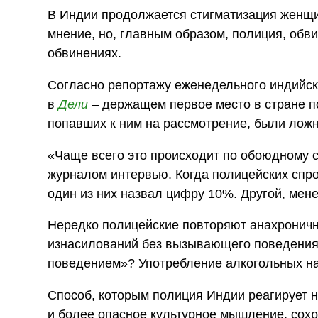
В Индии продолжается стигматизация женщ
мнение, но, главным образом, полиция, обв
обвинениях.
Согласно репортажу еженедельного индийско
в
Дели
– держащем первое место в стране п
попавших к ним на рассмотрение, были лож
«Чаще всего это происходит по обоюдному 
журналом интервью. Когда полицейских спро
один из них назвал цифру 10%. Другой, мене
Нередко полицейские повторяют анахроничн
изнасилований без вызывающего поведения
поведением»? Употребление алкогольных н
Способ, которым полиция Индии реагирует н
и более опасное культурное мышление, сох