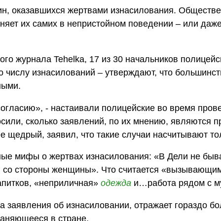
ин, оказавшихся жертвами изнасилования. Обществ
иняет их самих в непристойном поведении – или даж
го журнала Tehelka, 17 из 30 начальников полицейс
о числу изнасилований – утверждают, что большинст
ными.
согласию», - настаивали полицейские во время про
сили, сколько заявлений, по их мнению, являются 
е щедрый, заявил, что такие случаи насчитывают то
ые мифы о жертвах изнасилования: «В Дели не быв
 со стороны женщины». Что считается «вызывающи
апитков, «неприличная»
одежда
и…работа рядом с м
а заявления об изнасиловании, отражает гораздо бо
раняющееся в стране.