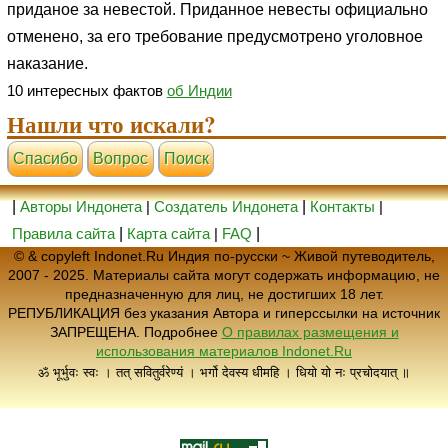
приданое за невестой. Приданное невесты официально
отменено, за его требование предусмотрено уголовное
наказание.
10 интересных фактов
об Индии
Нашли что искали?
Cпасибо
Вопрос
Поиск
|
Авторы Индонета
|
Создатель Индонета
|
Контакты
|
Правила сайта
|
Карта сайта
|
FAQ
|
© & copyleft Indonet.Ru Индия по-русски ~ Живой путеводитель,
2007 - 2025. Материалы сайта могут содержать информацию, не
предназначенную для лиц, не достигших 18 лет.
РЕПУБЛИКАЦИЯ без указания Автора и гиперссылки на источник
ЗАПРЕЩЕНА. Подробнее
О правилах размещения и
использования материалов Indonet.Ru
ॐ भूर्भुवः स्वः । तत् सवितुर्वरेण्यं । भर्गो देवस्य धीमहि । धियो यो नः प्रचोदयात् ॥