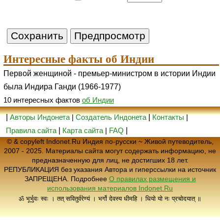
Интересные факты об Индии
Первой женщиной - премьер-министром в истории Индии
была Индира Ганди (1966-1977)
10 интересных фактов
об Индии
|
Авторы Индонета
|
Создатель Индонета
|
Контакты
|
Правила сайта
|
Карта сайта
|
FAQ
|
© & copyleft Indonet.Ru Индия по-русски ~ Живой путеводитель,
2007 - 2025. Материалы сайта могут содержать информацию, не
предназначенную для лиц, не достигших 18 лет.
РЕПУБЛИКАЦИЯ без указания Автора и гиперссылки на источник
ЗАПРЕЩЕНА. Подробнее
О правилах размещения и
использования материалов Indonet.Ru
ॐ भूर्भुवः स्वः । तत् सवितुर्वरेण्यं । भर्गो देवस्य धीमहि । धियो यो नः प्रचोदयात् ॥