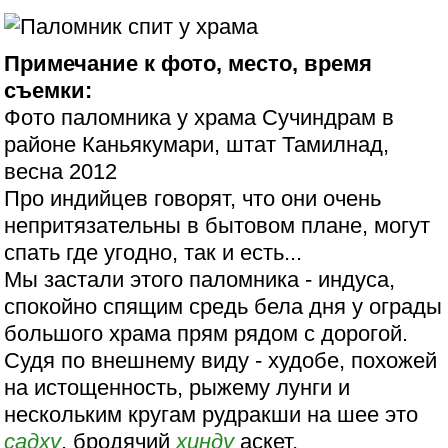
Примечание к фото, место, время
съемки:
Фото паломника у храма Сучиндрам в
районе Каньякумари, штат Тамилнад,
весна 2012
Про индийцев говорят, что они очень
непритязательны в бытовом плане, могут
спать где угодно, так и есть...
Мы застали этого паломника - индуса,
спокойно спящим средь бела дня у ограды
большого храма прям рядом с дорогой.
Судя по внешнему виду - худобе, похожей
на истощенность, рыжему лунги и
нескольким кругам рудракши на шее это
садху
, бродячий
хинду
аскет,