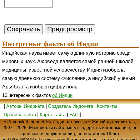
Интересные факты об Индии
Индийская наука имеет самую длинную историю среди
мировых наук. Аюрведа является самой ранней школой
медицины, известной человечеству. Индия изобрела
самую древнюю систему счисления, а индийский ученый
Арьябхатта изобрел цифру ноль.
10 интересных фактов
об Индии
|
Авторы Индонета
|
Создатель Индонета
|
Контакты
|
Правила сайта
|
Карта сайта
|
FAQ
|
© & copyleft Indonet.Ru Индия по-русски ~ Живой путеводитель,
2007 - 2025. Материалы сайта могут содержать информацию, не
предназначенную для лиц, не достигших 18 лет.
РЕПУБЛИКАЦИЯ без указания Автора и гиперссылки на источник