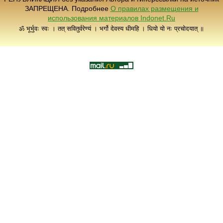
ЗАПРЕЩЕНА. Подробнее
О правилах размещения и
использования материалов Indonet.Ru
ॐ भूर्भुवः स्वः । तत् सवितुर्वरेण्यं । भर्गो देवस्य धीमहि । धियो यो नः प्रचोदयात् ॥