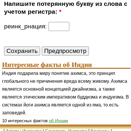
Напишите потерянную букву из слова с
учетом регистра:
*
реинк_рнация:
Интересные факты об Индии
Индия подарила миру понятие ахимса, это принцип
глобального не причинения вреда всему живому. Ахимса
является основной концепцией джайнизма, а также
является этическим императивом буддизма и индуизма. В
системах йоги ахимса является одной из яма, то есть
заповедей.
10 интересных фактов
об Индии
|
Авторы Индонета
|
Создатель Индонета
|
Контакты
|