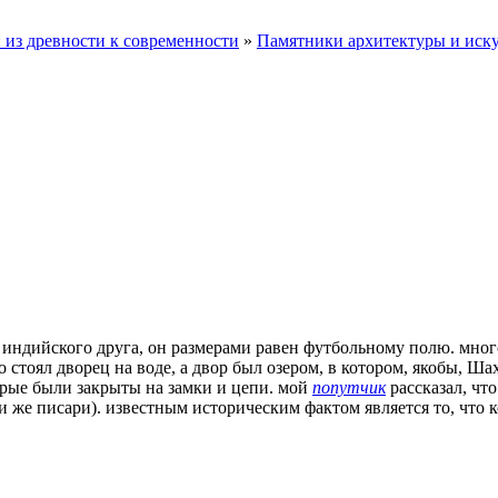
 из древности к современности
»
Памятники архитектуры и иску
о индийского друга, он размерами равен футбольному полю. мног
то стоял дворец на воде, а двор был озером, в котором, якобы,
рые были закрыты на замки и цепи. мой
попутчик
рассказал, чт
ни же писари). известным историческим фактом является то, чт