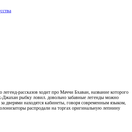
сства
о легенд-рассказов ходит про Маччи Бхаван, название которого
 Шах-Джахан рыбку ловил. довольно забавные легенды можно
о за дверями находятся кабинеты, говоря современным языком,
о колонизаторы распродали на торгах оригинальную лепнину