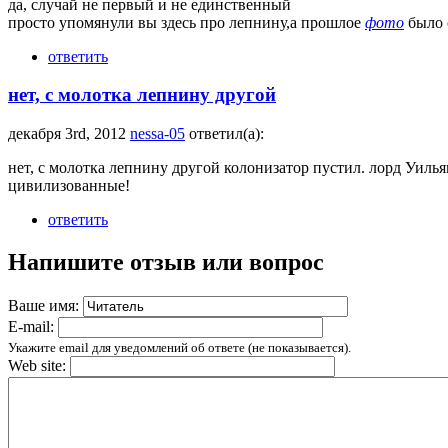
да, случай не первый и не единственный
просто упомянули вы здесь про лепнину,а прошлое
фото
было с
ответить
нет, с молотка лепнину другой
декабря 3rd, 2012
nessa-05
ответил(а):
нет, с молотка лепнину другой колонизатор пустил. лорд Уилья
цивилизованные!
ответить
Напишите отзыв или вопрос
Ваше имя:
E-mail:
Укажите email для уведомлений об ответе (не показывается).
Web site: