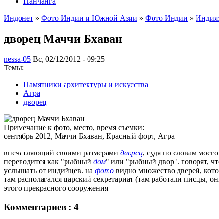
Панчанга
Индонет
»
Фото Индии и Южной Азии
»
Фото Индии
»
Индия:
дворец Маччи Бхаван
nessa-05
Вс, 02/12/2012 - 09:25
Темы:
Памятники архитектуры и искусства
Агра
дворец
Примечание к фото, место, время съемки:
сентябрь 2012, Маччи Бхаван, Красный форт, Агра
впечатляющий своими размерами
дворец
, судя по словам моег
переводится как "рыбный
дом
" или "рыбный двор". говорят, ч
услышать от индийцев. на
фото
видно множество дверей, кото
там располагался царский секретариат (там работали писцы, о
этого прекрасного сооружения.
Комментариев : 4