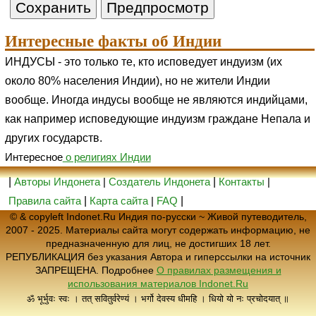
Интересные факты об Индии
ИНДУСЫ - это только те, кто исповедует индуизм (их
около 80% населения Индии), но не жители Индии
вообще. Иногда индусы вообще не являются индийцами,
как например исповедующие индуизм граждане Непала и
других государств.
Интересное
о религиях Индии
|
Авторы Индонета
|
Создатель Индонета
|
Контакты
|
Правила сайта
|
Карта сайта
|
FAQ
|
© & copyleft Indonet.Ru Индия по-русски ~ Живой путеводитель,
2007 - 2025. Материалы сайта могут содержать информацию, не
предназначенную для лиц, не достигших 18 лет.
РЕПУБЛИКАЦИЯ без указания Автора и гиперссылки на источник
ЗАПРЕЩЕНА. Подробнее
О правилах размещения и
использования материалов Indonet.Ru
ॐ भूर्भुवः स्वः । तत् सवितुर्वरेण्यं । भर्गो देवस्य धीमहि । धियो यो नः प्रचोदयात् ॥