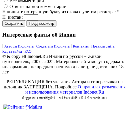
Все комментарии
Ответы на мои комментарии
Напишите потерянную букву из слова с учетом регистра:
*
П_кистан:
Интересные факты об Индии
|
|
|
Авторы Индонета
|
Создатель Индонета
Контакты
|
Правила сайта
|
Карта сайта
|
FAQ
© & copyleft Indonet.Ru Индия по-русски ~ Живой
путеводитель, 2007 - 2025. Материалы сайта могут содержать
информацию, не предназначенную для лиц, не достигших 18
лет.
РЕПУБЛИКАЦИЯ без указания Автора и гиперссылки на
источник ЗАПРЕЩЕНА. Подробнее
О правилах размещения
и использования материалов Indonet.Ru
ॐ भूर्भुवः स्वः । तत् सवितुर्वरेण्यं । भर्गो देवस्य धीमहि । धियो यो नः प्रचोदयात् ॥