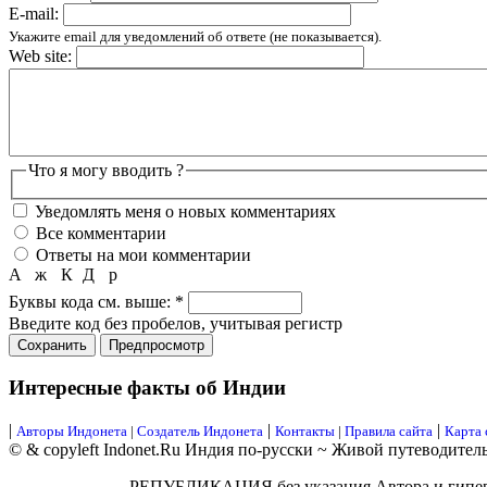
E-mail:
Укажите email для уведомлений об ответе (не показывается).
Web site:
Что я могу вводить ?
Уведомлять меня о новых комментариях
Все комментарии
Ответы на мои комментарии
А
ж
К
Д
р
Буквы кода см. выше:
*
Введите код без пробелов, учитывая регистр
Интересные факты об Индии
|
|
|
Авторы Индонета
|
Создатель Индонета
Контакты
|
Правила сайта
Карта 
© & copyleft Indonet.Ru Индия по-русски ~ Живой путеводител
РЕПУБЛИКАЦИЯ без указания Автора и гипе