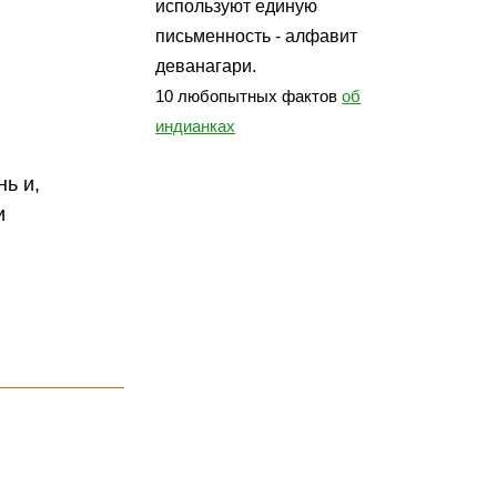
используют единую
письменность - алфавит
деванагари.
10 любопытных фактов
об
индианках
ь и,
и