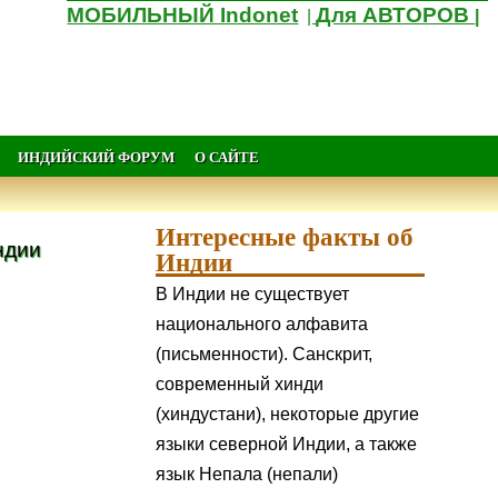
МОБИЛЬНЫЙ Indonet
Для АВТОРОВ
|
|
ИНДИЙСКИЙ ФОРУМ
О САЙТЕ
Интересные факты об
ндии
Индии
В Индии не существует
национального алфавита
(письменности). Санскрит,
современный хинди
(хиндустани), некоторые другие
языки северной Индии, а также
язык Непала (непали)