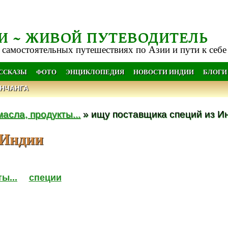
И ~ ЖИВОЙ ПУТЕВОДИТЕЛЬ
 самостоятельных путешествиях по Азии и пути к себе
АССКАЗЫ
ФОТО
ЭНЦИКЛОПЕДИЯ
НОВОСТИ ИНДИИ
БЛОГИ
НЧАНГА
масла, продукты...
» ищу поставщика специй из И
 Индии
ы...
специи