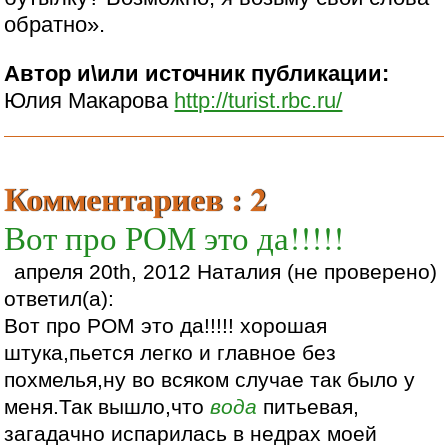
обратно».
Автор и\или источник публикации:
Юлия Макарова
http://turist.rbc.ru/
Комментариев : 2
Вот про РОМ это да!!!!!
апреля 20th, 2012 Наталия (не проверено)
ответил(а):
Вот про РОМ это да!!!!! хорошая
штука,пьется легко и главное без
похмелья,ну во всяком случае так было у
меня.Так вышло,что
вода
питьевая,
загадачно испарилась в недрах моей