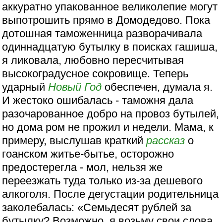
аккуратно упакованное великолепие могут
выпотрошить прямо в Домодедово. Пока
дотошная таможенница разворачивала
одиннадцатую бутылку в поисках гашиша,
я ликовала, любовно пересчитывая
высокоградусное сокровище. Теперь
ударный
Новый Год
обеспечен, думала я.
И жестоко ошибалась - таможня дала
разочарованное добро на провоз бутылей,
но дома ром не прожил и недели. Мама, к
примеру, выслушав краткий
рассказ
о
гоанском житье-бытье, осторожно
предостерегла - мол, нельзя же
переезжать туда только из-за дешевого
алкоголя. После дегустации родительница
заколебалась: «Семьдесят рублей за
бутылку? Возможно, я возьму свои слова