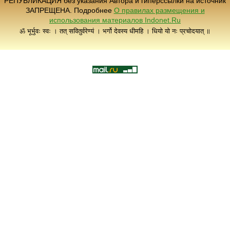
РЕПУБЛИКАЦИЯ без указания Автора и гиперссылки на источник
ЗАПРЕЩЕНА. Подробнее
О правилах размещения и
использования материалов Indonet.Ru
ॐ भूर्भुवः स्वः । तत् सवितुर्वरेण्यं । भर्गो देवस्य धीमहि । धियो यो नः प्रचोदयात् ॥