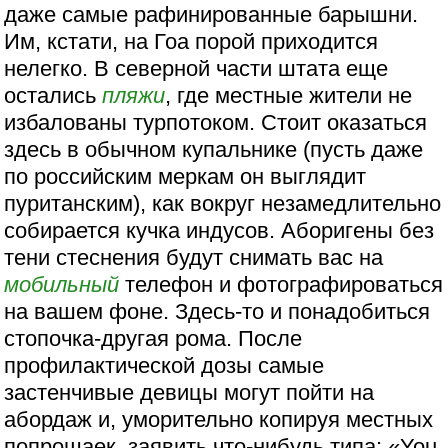
даже самые рафинированные барышни.
Им, кстати, на Гоа порой приходится
нелегко. В северной части штата еще
остались
пляжи
, где местные жители не
избалованы турпотоком. Стоит оказаться
здесь в обычном купальнике (пусть даже
по российским меркам он выглядит
пуританским), как вокруг незамедлительно
собирается кучка индусов. Аборигены без
тени стеснения будут снимать вас на
мобильный
телефон и фотографироваться
на вашем фоне. Здесь-то и понадобиться
стопочка-другая рома. После
профилактической дозы самые
застенчивые девицы могут пойти на
абордаж и, уморительно копируя местных
попрошаек, заявить что-нибудь типа: «You