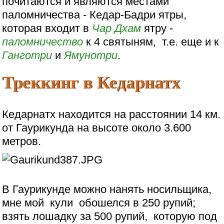
почитаются и являются местами
паломничества - Кедар-Бадри ятры,
которая входит в
Чар Дхам
ятру -
паломничество
к 4 святыням, т.е. еще и к
Ганготри
и
Ямунотри
.
Треккинг в Кедарнатх
Кедарнатх находится на расстоянии 14 км.
от Гаурикунда на высоте около 3.600
метров.
В Гаурикунде можно нанять носильщика,
мне мой кули обошелся в 250 рупий;
взять лошадку за 500 рупий, которую под