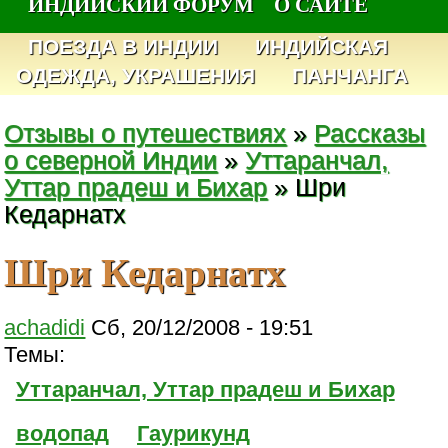
ИНДИЙСКИЙ ФОРУМ
О САЙТЕ
ПОЕЗДА В ИНДИИ
ИНДИЙСКАЯ
ОДЕЖДА, УКРАШЕНИЯ
ПАНЧАНГА
Отзывы о путешествиях
»
Рассказы
о северной Индии
»
Уттаранчал,
Уттар прадеш и Бихар
» Шри
Кедарнатх
Шри Кедарнатх
achadidi
Сб, 20/12/2008 - 19:51
Темы:
Уттаранчал, Уттар прадеш и Бихар
водопад
Гаурикунд