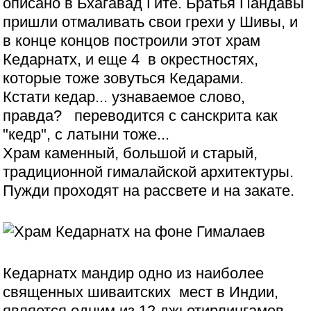
описано в Бхагавад Гите. Братья Пандавы
пришли отмаливать свои грехи у Шивы, и
в конце концов построили этот храм
Кедарнатх, и еще 4 в окрестностях,
которые тоже зовуться Кедарами.
Кстати кедар... узнаваемое слово,
правда? переводится с санскрита как
"кедр", с латыни тоже...
Храм каменный, большой и старый,
традиционной гималайской архитектуры.
Пужди проходят на рассвете и на закате.
Кедарнатх мандир одно из наиболее
священных шиваитских мест в Индии,
является одним из 12 джьетирлингамов.