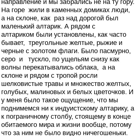
направление и мы забрались не на ту гору.
На горе жили в каменных домиках люди,
а на склоне, как раз над дорогой был
маленький алтарик. А рядом с
алтариком были установлены, как часто
бывает, треугольные желтые, рыжие и
черные с золотом флаги. Было пасмурно,
серо и тускло, по ущельям снизу как
волны перекатывались облака, а на
склоне и рядом с тропой росли
шелковистые травы и множество желтых,
голубых, малиновых и белых цветочков. И
у меня было такое ощущение, что мы
поднимемся ни к индуистскому алтарику, а
к пограничному столбу, стоящему в конце
обитаемого мира и жизни вообще, потому
что за ним не было видно ничегошеньки.