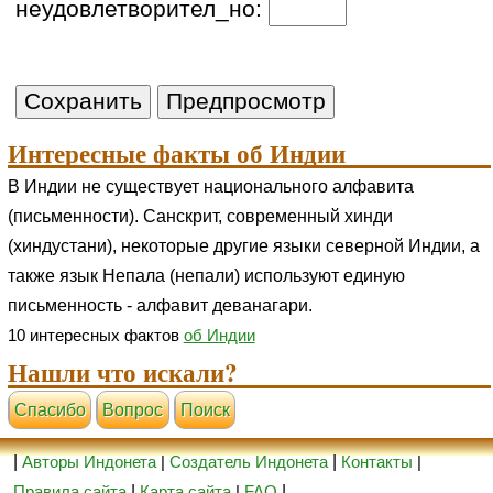
неудовлетворител_но:
Интересные факты об Индии
В Индии не существует национального алфавита
(письменности). Санскрит, современный хинди
(хиндустани), некоторые другие языки северной Индии, а
также язык Непала (непали) используют единую
письменность - алфавит деванагари.
10 интересных фактов
об Индии
Нашли что искали?
Cпасибо
Вопрос
Поиск
|
Авторы Индонета
|
Создатель Индонета
|
Контакты
|
Правила сайта
|
Карта сайта
|
FAQ
|