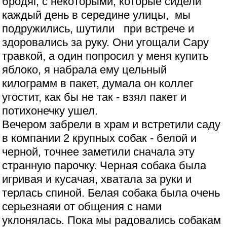
бродяг, с некоторыми, которые сидели
каждый день в середине улицы, мы
подружились, шутили при встрече и
здоровались за руку. Они угощали Сару
травкой, а один попросил у меня купить
яблоко, я набрала ему цельный
килограмм в пакет, думала он коллег
угостит, как бы не так - взял пакет и
потихонечку ушел.
Вечером забрели в храм и встретили саду
в компании 2 крупных собак - белой и
черной, точнее заметили сначала эту
странную парочку. Черная собака была
игривая и кусачая, хватала за руки и
терлась спиной. Белая собака была очень
серьезнаяи от общения с нами
уклонялась. Пока мы радовались собакам