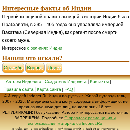
Интересные факты об Индии
Первой женщиной-правительницей в истории Индии была
Прабхавати, в 385—405 годах она управляла империей
Вакатака (Северная Индия), как регент после смерти
своего мужа.
Интересное
о религиях Индии
Нашли что искали?
Cпасибо
Вопрос
Поиск
|
Авторы Индонета
|
Создатель Индонета
|
Контакты
|
Правила сайта
|
Карта сайта
|
FAQ
|
© & copyleft Indonet.Ru Индия по-русски ~ Живой путеводитель,
2007 - 2025. Материалы сайта могут содержать информацию, не
предназначенную для лиц, не достигших 18 лет.
РЕПУБЛИКАЦИЯ без указания Автора и гиперссылки на источник
ЗАПРЕЩЕНА. Подробнее
О правилах размещения и
использования материалов Indonet.Ru
ॐ भूर्भुवः स्वः । तत् सवितुर्वरेण्यं । भर्गो देवस्य धीमहि । धियो यो नः प्रचोदयात् ॥