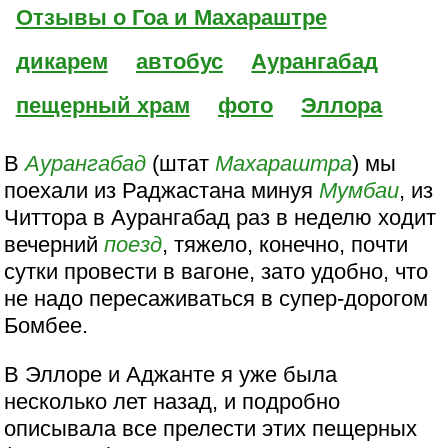
Отзывы о Гоа и Махараштре
дикарем
автобус
Аурангабад
пещерный храм
фото
Эллора
В
Аурангабад
(штат
Махараштра
) мы
поехали из Раджастана минуя
Мумбаи
, из
Читтора в Аурангабад раз в неделю ходит
вечерний
поезд
, тяжело, конечно, почти
сутки провести в вагоне, зато удобно, что
не надо пересаживаться в супер-дорогом
Бомбее.
В Эллоре и Аджанте я уже была
несколько лет назад, и подробно
описывала все прелести этих пещерных