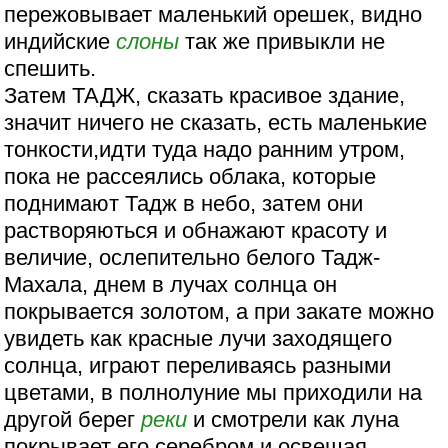
пережовывает маленький орешек, видно
индийские
слоны
так же привыкли не
спешить.
Затем ТАДЖ, сказать красивое здание,
значит ничего не сказать, есть маленькие
тонкости,идти туда надо ранним утром,
пока не рассеялись облака, которые
поднимают Тадж в небо, затем они
растворяються и обнажают красоту и
величие, ослепительно белого Тадж-
Махала, днем в лучах солнца он
покрывается золотом, а при закате можно
увидеть как красные лучи заходящего
солнца, играют переливаясь разными
цветами, в полнолуние мы приходили на
другой берег
реки
и смотрели как луна
покрывает его серебром и освещая