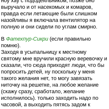
ноу хау с пододеяльником, позже оно
выручало и от насекомых и комаров,
правда если летающие были слишком
назойливы я включала вентилятор на
полную и они сидели по углам смирно.
В
Фатехпур-Сикри
(если правильно
помню).
Заходя в усыпальницу к местному
святому мне вручили красную веревочку и
сказали, что сюда приходят люди, что бы
попросить детей, ну поскольку у меня
такого желания нет, то могу завязать
ниточку на решетке, на любое желание
(скажу сразу, сработало, желание
исполнилось). только заходить надо по
часовой, а выходить пятясь задом к