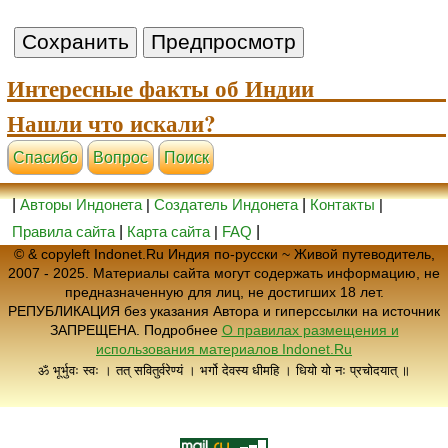
Интересные факты об Индии
Нашли что искали?
Cпасибо
Вопрос
Поиск
|
Авторы Индонета
|
Создатель Индонета
|
Контакты
|
Правила сайта
|
Карта сайта
|
FAQ
|
© & copyleft Indonet.Ru Индия по-русски ~ Живой путеводитель,
2007 - 2025. Материалы сайта могут содержать информацию, не
предназначенную для лиц, не достигших 18 лет.
РЕПУБЛИКАЦИЯ без указания Автора и гиперссылки на источник
ЗАПРЕЩЕНА. Подробнее
О правилах размещения и
использования материалов Indonet.Ru
ॐ भूर्भुवः स्वः । तत् सवितुर्वरेण्यं । भर्गो देवस्य धीमहि । धियो यो नः प्रचोदयात् ॥