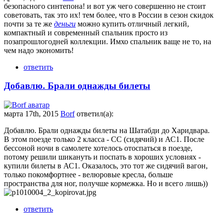
безопасного синтепона! и вот уж чего совершенно не стоит
советовать, так это их! тем более, что в России в сезон скидок
почти за те же
деньги
можно купить отличный легкий,
компактный и современный спальник просто из
позапрошлогодней коллекции. Имхо спальник ваще не то, на
чем надо экономить!
ответить
Добавлю. Брали однажды билеты
марта 17th, 2015
Borf
ответил(а):
Добавлю. Брали однажды билеты на Шатабди до Харидвара.
В этом поезде только 2 класса - СС (сидячий) и АС1. После
бессоной ночи в самолете хотелось отоспаться в поезде,
потому решили шикануть и поспать в хороших условиях -
купили билеты в АС1. Оказалось, это тот же сидячий вагон,
только покомфортнее - велюровые кресла, больше
пространства для ног, получше кормежка. Но и всего лишь))
ответить