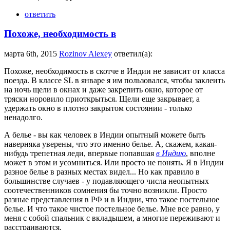
ответить
Похоже, необходимость в
марта 6th, 2015
Rozinov Alexey
ответил(а):
Похоже, необходимость в скотче в Индии не зависит от класса
поезда. В классе SL в январе я им пользовался, чтобы заклеить
на ночь щели в окнах и даже закрепить окно, которое от
тряски норовило приоткрыться. Щели еще закрывает, а
удержать окно в плотно закрытом состоянии - только
ненадолго.
А белье - вы как человек в Индии опытный можете быть
наверняка уверены, что это именно белье. А, скажем, какая-
нибудь трепетная леди, впервые попавшая
в Индию
, вполне
может в этом и усомниться. Или просто не понять. Я в Индии
разное белье в разных местах видел... Но как правило в
большинстве случаев - у подавляющего числа неопытных
соотечественников сомнения бы точно возникли. Просто
разные представления в РФ и в Индии, что такое постельное
белье. И что такое чистое постельное белье. Мне все равно, у
меня с собой спальник с вкладышем, а многие переживают и
расстраиваются.