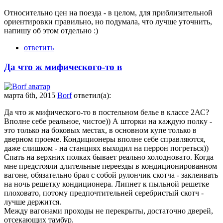
Относительно цен на поезда - в целом, для приблизительной
ориентировки правильно, но подумала, что лучше уточнить,
напишу об этом отдельно :)
ответить
Да что ж мифического-то в
марта 6th, 2015
Borf
ответил(а):
Да что ж мифического-то в постельном белье в классе 2АС?
Вполне себе реальное, чистое)) А шторки на каждую полку -
это только на боковых местах, в основном купе только в
дверном проеме. Кондиционеры вполне себе справляются,
даже слишком - на станциях выходил на перрон погреться))
Спать на верхних полках бывает реально холодновато. Когда
мне предстояли длительные переезды в кондиционированном
вагоне, обязательно брал с собой рулончик скотча - заклеивать
на ночь решетку кондиционера. Липнет к пыльной решетке
плоховато, потому предпочтительней серебристый скотч -
лучше держится.
Между вагонами проходы не перекрыты, достаточно дверей,
отсекающих тамбур.