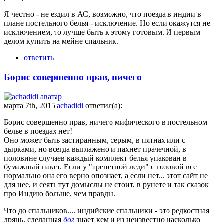
Я честно - не ездил в АС, возможно, что поезда в индии в
плане постельного белья - исключение. Но если окажутся не
исключением, то лучше быть к этому готовым. И первым
делом купить на мейне спальник.
ответить
Борис совершенно прав, ничего
марта 7th, 2015
achadidi
ответил(а):
Борис совершенно прав, ничего мифического в постельном
белье в поездах нет!
Оно может быть застиранным, серым, в пятнах или с
дырками, но всегда выглажено и пахнет прачечной, в
половине случаев каждый комплект белья упакован в
бумажный пакет. Если у "трепетной леди" с головой все
нормально она его верно опознает, а если нет... этот сайт не
для нее, и сеять тут домыслы не стоит, в рунете и так сказок
про Индию больше, чем правды.
Что до спальников.... индийские спальники - это редкостная
дрянь, сделанная
бог
знает кем и из неизвестно насколько