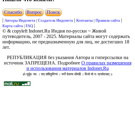
Cпасибо
Вопрос
Поиск
|
|
|
Авторы Индонета
|
Создатель Индонета
Контакты
|
Правила сайта
|
Карта сайта
|
FAQ
© & copyleft Indonet.Ru Индия по-русски ~ Живой
путеводитель, 2007 - 2025. Материалы сайта могут содержать
информацию, не предназначенную для лиц, не достигших 18
лет.
РЕПУБЛИКАЦИЯ без указания Автора и гиперссылки на
источник ЗАПРЕЩЕНА. Подробнее
О правилах размещения
и использования материалов Indonet.Ru
ॐ भूर्भुवः स्वः । तत् सवितुर्वरेण्यं । भर्गो देवस्य धीमहि । धियो यो नः प्रचोदयात् ॥