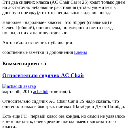
Эти два сидячих класса (AC Chair Car и 2S) ходят только днем
на достаточно небольшие расстояния (чтобы уложиться в
дневную поездку),что это специальные сидячие поезда.
Наиболее «народные» классы - это Slipper (спальный) и
General (общий), они дешевы, популярны и почти всегда
полны, о них я напишу отдельно.
Автор и\или источник публикации:
собственные заметки и дополнения
Елены
Комментариев : 5
Относительно сидячих AC Chair
марта 5th, 2015
achadidi
ответил(а):
Относительно сидячих AC Chair Car и 2S надо сказать, что
они есть только в быстрых поездах Шатабди и ДжанШатабди.
Есть еще FC - первый класс без кондея, но самой не удавалось
в нем поездить, очень редкие поезда имеют вагоны этого
класса..