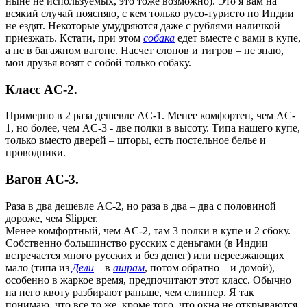
ныне не используемых, это тоже возможно). Это я вам на
всякий случай поясняю, с кем только русо-туристо по Индии
не ездят. Некоторые умудряются даже с рублями наличкой
приезжать. Кстати, при этом
собака
едет вместе с вами в купе,
а не в багажном вагоне. Насчет слонов и тигров – не знаю,
мои друзья возят с собой только собаку.
Класс AC-2.
Примерно в 2 раза дешевле AC-1. Менее комфортен, чем AC-
1, но более, чем AC-3 - две полки в высоту. Типа нашего купе,
только вместо дверей – шторы, есть постельное белье и
проводники.
Вагон AC-3.
Раза в два дешевле AC-2, но раза в два – два с половиной
дороже, чем Slipper.
Менее комфортный, чем AC-2, там 3 полки в купе и 2 сбоку.
Собственно большинство русских с деньгами (в Индии
встречается много русских и без денег) или переезжающих
мало (типа из
Дели
– в
ашрам
, потом обратно – и домой),
особенно в жаркое время, предпочитают этот класс. Обычно
на него квоту разбирают раньше, чем слиппер. Я так
понимаю, что все то же, кроме того, что окна не открываются,