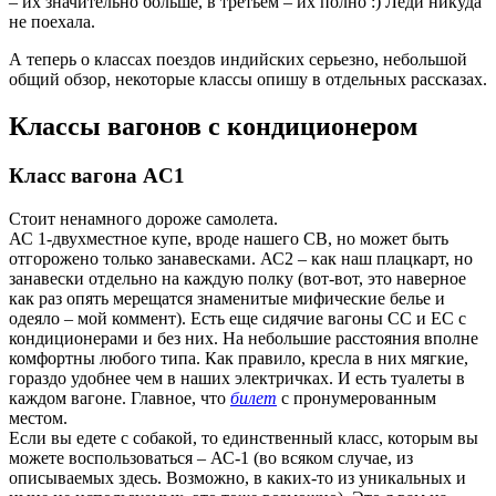
– их значительно больше, в третьем – их полно :) Леди никуда
не поехала.
А теперь о классах поездов индийских серьезно, небольшой
общий обзор, некоторые классы опишу в отдельных рассказах.
Классы вагонов с кондиционером
Класс вагона AC1
Стоит ненамного дороже самолета.
АС 1-двухместное купе, вроде нашего СВ, но может быть
отгорожено только занавесками. АС2 – как наш плацкарт, но
занавески отдельно на каждую полку (вот-вот, это наверное
как раз опять мерещатся знаменитые мифические белье и
одеяло – мой коммент). Есть еще сидячие вагоны СС и ЕС с
кондиционерами и без них. На небольшие расстояния вполне
комфортны любого типа. Как правило, кресла в них мягкие,
гораздо удобнее чем в наших электричках. И есть туалеты в
каждом вагоне. Главное, что
билет
с пронумерованным
местом.
Если вы едете с собакой, то единственный класс, которым вы
можете воспользоваться – АС-1 (во всяком случае, из
описываемых здесь. Возможно, в каких-то из уникальных и