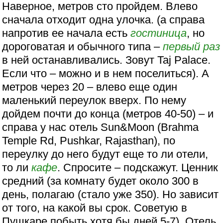
Наверное, метров сто пройдем. Влево
сначала отходит одна улочка. (а справа
напротив ее начала есть
гостиница
, но
дороговатая и обычного типа –
первый раз
в ней останавливались. Зовут Taj Palace.
Если что – можно и в нем поселиться). А
метров через 20 – влево еще один
маленький переулок вверх. По нему
дойдем почти до конца (метров 40-50) – и
справа у нас отель Sun&Moon (Brahma
Temple Rd, Pushkar, Rajasthan), по
переулку до него будут еще то ли отели,
то ли
кафе
. Спросите – подскажут. Ценник
средний (за комнату будет около 300 в
день, полагаю (стало уже 350). Но зависит
от того, на какой вы срок. Советую в
Пушкаре побыть хотя бы дней 5-7). Отель