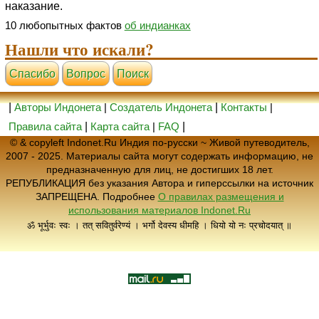
наказание.
10 любопытных фактов
об индианках
Нашли что искали?
Cпасибо
Вопрос
Поиск
|
Авторы Индонета
|
Создатель Индонета
|
Контакты
|
Правила сайта
|
Карта сайта
|
FAQ
|
© & copyleft Indonet.Ru Индия по-русски ~ Живой путеводитель,
2007 - 2025. Материалы сайта могут содержать информацию, не
предназначенную для лиц, не достигших 18 лет.
РЕПУБЛИКАЦИЯ без указания Автора и гиперссылки на источник
ЗАПРЕЩЕНА. Подробнее
О правилах размещения и
использования материалов Indonet.Ru
ॐ भूर्भुवः स्वः । तत् सवितुर्वरेण्यं । भर्गो देवस्य धीमहि । धियो यो नः प्रचोदयात् ॥