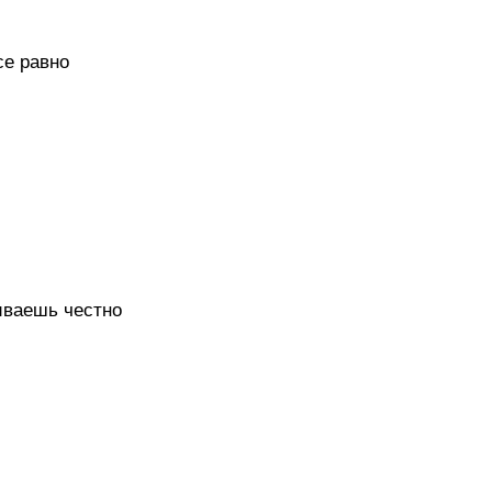
се равно
иваешь честно