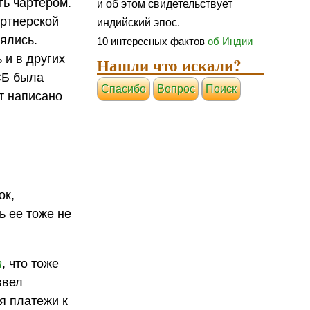
ть чартером.
и об этом свидетельствует
артнерской
индийский эпос.
ялись.
10 интересных фактов
об Индии
 и в других
Нашли что искали?
 СБ была
Cпасибо
Вопрос
Поиск
т написано
ок,
ь ее тоже не
т
, что тоже
ввел
я платежи к