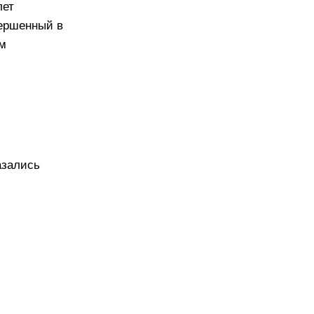
лет
вершенный в
ам
азались