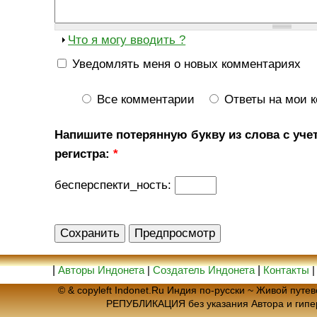
Что я могу вводить ?
Уведомлять меня о новых комментариях
Все комментарии
Ответы на мои 
Напишите потерянную букву из слова с уче
регистра:
*
бесперспекти_ность:
|
Авторы Индонета
|
Создатель Индонета
|
Контакты
© & copyleft Indonet.Ru Индия по-русски ~ Живой пут
РЕПУБЛИКАЦИЯ без указания Автора и гип