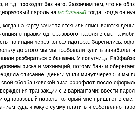
 и т.д. проходят без него. Закончим тем, что не обя
одноразовый пароль на
мобильный
тогда, когда он ну
 когда на карту зачисляются или списываются день
ь опция отправки одноразового пароля в смс на моб
еты по индии через консолидатора. Зарегились, офо
скольку до этого мы мы пробовали купить авиабилет 
решили разбираться с банками. У попутчицы Райфайзе
уровнем риска и махинаций, потому банк и оберегает
вердила списание. Деньги ушли минут через 5 и мы 
а свой сбербанковской виза-аэрофлот, после оформл
верждения транзакции с 2 вариантами: ввести пароль
ти одноразовый пароль, который мне пришлют в смс
занием куда и какую сумму платить и собственно паро