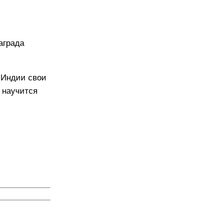
аграда
 Индии свои
ц научится