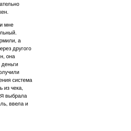
зательно
жен.
ги мне
ильный.
рмили, а
через другого
н, она
 деньги
получили
ения система
 из чека,
. Я выбрала
ль, ввела и