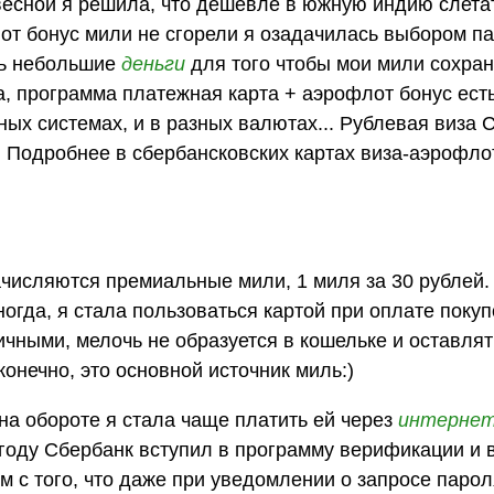
весной я решила, что дешевле в южную индию слета
лот бонус мили не сгорели я озадачилась выбором п
ть небольшие
деньги
для того чтобы мои мили сохран
, программа платежная карта + аэрофлот бонус есть
ных системах, и в разных валютах... Рублевая виза
 Подробнее в сбербансковских картах виза-аэрофло
ачисляются премиальные мили, 1 миля за 30 рублей.
огда, я стала пользоваться картой при оплате покуп
личными, мелочь не образуется в кошельке и оставлят
конечно, это основной источник миль:)
 на обороте я стала чаще платить ей через
интерне
году Сбербанк вступил в программу верификации и 
 с того, что даже при уведомлении о запросе парол