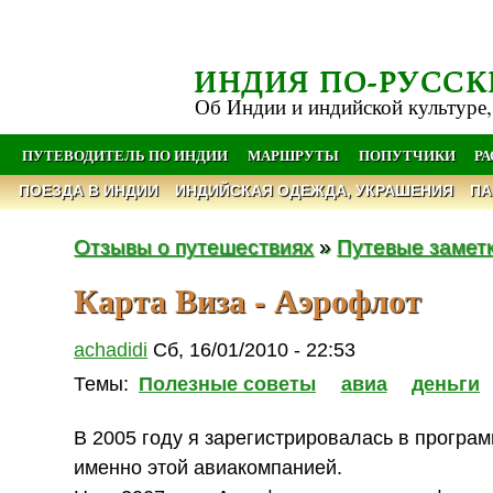
ИНДИЯ ПО-РУССК
Об Индии и индийской культуре,
ПУТЕВОДИТЕЛЬ ПО ИНДИИ
МАРШРУТЫ
ПОПУТЧИКИ
Р
ПОЕЗДА В ИНДИИ
ИНДИЙСКАЯ ОДЕЖДА, УКРАШЕНИЯ
ПА
Отзывы о путешествиях
»
Путевые замет
Карта Виза - Аэрофлот
achadidi
Сб, 16/01/2010 - 22:53
Темы:
Полезные советы
авиа
деньги
В 2005 году я зарегистрировалась в програ
именно этой авиакомпанией.