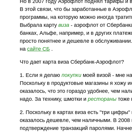
Но в 2007 году Аэрофлот поднял тарифы и 
В этой связи, что бы заработанные в Аэроф
программы, на которую можно иногда трати
Выбрала карту
виза
- аэрофлот от Сбербанка
банках, Альфе, например, и в других платеж
просто понятнее и дешевле в обслуживании.
на
сайте СБ
.
Что дает карта виза Сбербанк-Аэрофлот?
1. Если я делаю
покупки
моей визой - мне н
Поскольку в продуктовые магазины я хожу ин
оказалось, что это гораздо удобнее, чем на
надо. За технику, шмотки и
рестораны
тоже 
2. Поскольку в картах виза есть "три цифры"
оказалось дешевле, чем наличными. В 2008 
подтверждение транзакций паролями. Начнем