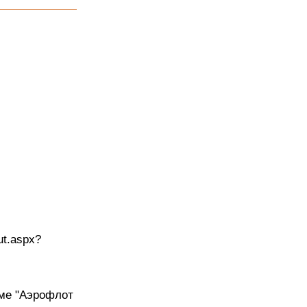
ut.aspx?
мме "Аэрофлот