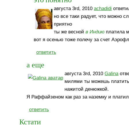
августа 3rd, 2010
achadidi
ответил
но все таки радует, что можно с
приятно
ты же весной
в Индию
платила 
вот я осенью тоже полечу за счет Аэрофл
ответить
а еще
августа 3rd, 2010
Galina
отве
милями ты можешь платить 
нажитой денюжкой.
Я Раффайзеном как раз за наземку и плати
ответить
Кстати