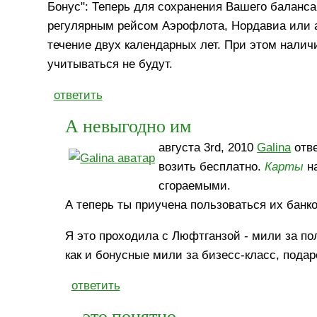
Бонус": Теперь для сохранения Вашего баланса
регулярным рейсом Аэрофлота, Нордавиа или а
течение двух календарных лет. При этом налич
учитываться не будут.
ответить
А невыгодно им
августа 3rd, 2010
Galina
отве
возить бесплатно.
Карты
на
сгораемыми.
А теперь ты приучена пользоваться их банко
Я это проходила с Люфтганзой - мили за пол
как и бонусные мили за бизесс-класс, подар
ответить
это понятно