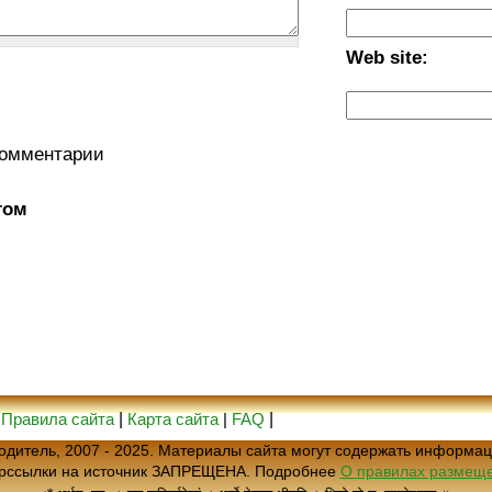
Web site:
комментарии
том
|
Правила сайта
|
Карта сайта
|
FAQ
|
еводитель, 2007 - 2025. Материалы сайта могут содержать информац
ерссылки на источник ЗАПРЕЩЕНА. Подробнее
О правилах размеще