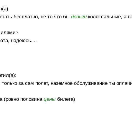
(а):
летать бесплатно, не то что бы
деньги
колоссальные, а в
милями?
ота, надеюсь....
тил(а):
только за сам полет, наземное обслуживание ты оплач
ла (ровно половина
цены
билета)