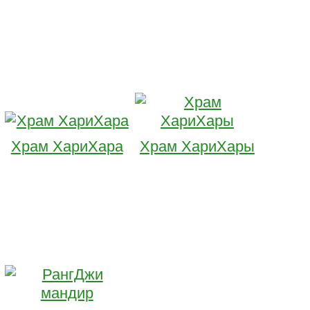
Храм ХариХара
Храм ХариХары