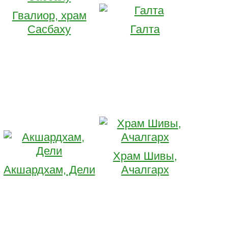
Гвалиор, храм
Сасбаху
Галта
Храм Шивы,
Акшардхам, Дели
Ачалгарх