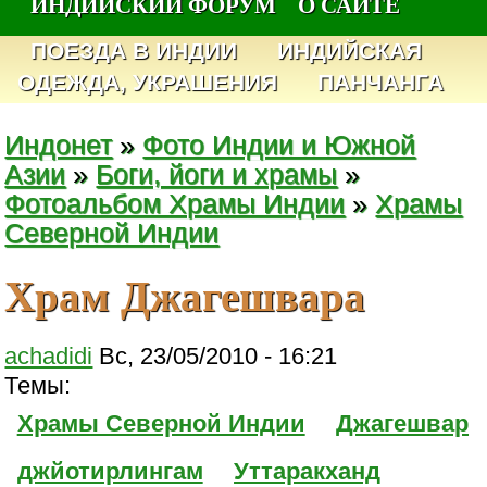
ИНДИЙСКИЙ ФОРУМ
О САЙТЕ
ПОЕЗДА В ИНДИИ
ИНДИЙСКАЯ
ОДЕЖДА, УКРАШЕНИЯ
ПАНЧАНГА
Индонет
»
Фото Индии и Южной
Азии
»
Боги, йоги и храмы
»
Фотоальбом Храмы Индии
»
Храмы
Северной Индии
Храм Джагешвара
achadidi
Вс, 23/05/2010 - 16:21
Темы:
Храмы Северной Индии
Джагешвар
джйотирлингам
Уттаракханд