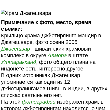
Примечание к фото, место, время
съемки:
Крыльцо храма Джйотирлинга мандир в
Джагешваре, фото осени 2005
Джагешвар
- шиваитский храмовый
комплекс в округе
Алмора
в штате
Уттаракханд
, фото общего плана на
индонете есть, интересно другое.
В одних источниках Джагешвар
упоминается как один из 12
джйотирлингамов Шивы в Индии, в других
списках святынь его нет.
На этой
фотографии
изображен храм, в
котором джйотирлингам находится, о чем