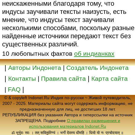
неискаженными благодаря тому, что
индусы заучивали тексты наизусть, есть
мнение, что индусы текст заучивали
несколькими способами, поскольку разные
найденные источники передают текст без
существенных различий.
10 любопытных фактов
об индианках
|
Авторы Индонета
|
Создатель Индонета
|
|
Контакты
|
Правила сайта
Карта сайта
|
|
FAQ
© & copyleft Indonet.Ru Индия по-русски ~ Живой путеводитель,
2007 - 2025. Материалы сайта могут содержать информацию, не
предназначенную для лиц, не достигших 18 лет.
РЕПУБЛИКАЦИЯ без указания Автора и гиперссылки на источник
ЗАПРЕЩЕНА. Подробнее
О правилах размещения и
использования материалов Indonet.Ru
ॐ भूर्भुवः स्वः । तत् सवितुर्वरेण्यं । भर्गो देवस्य धीमहि । धियो यो नः प्रचोदयात् ॥