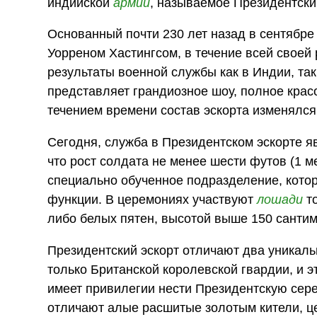
индийской
армии
, называемое Президентски
Основанный почти 230 лет назад в сентябре
Уорреном Хастингсом, в течение всей своей
результаты военной службы как в Индии, так
представляет грандиозное шоу, полное крас
течением времени состав эскорта изменялся
Сегодня, служба в Президентском эскорте я
что рост солдата не менее шести футов (1 ме
специально обученное подразделение, кото
функции. В церемониях участвуют
лошади
то
либо белых пятен, высотой выше 150 сантим
Президентский эскорт отличают два уникаль
только Британской королевской гвардии, и 
имеет привилегии нести Президентскую сер
отличают алые расшитые золотым кители, ц