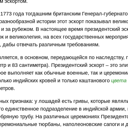
м эскортом.
 1773 года тогдашним британским Генерал-губернат
 разнообразной истории этот эскорт показывал вели
 и за рубежом. В настоящее время президентский эс
ок и великолепия, на всех государственных мероприя
, дабы отвечать различным требованиям.
вляется, в основном, передающейся по наследству, 
тр и 83 сантиметра). Президентский эскорт – это эли
рое выполняет как обычные военные, так и церемон
лько индийских кровей и только каштанового
цвета
етров.
ных признака: у лошадей есть гривы, которые являл
это единственное подразделение в индийской армии,
ебряную трубу. На различных церемониях Президентс
еремониальные тюрбаны, наполеоновские сапоги и 