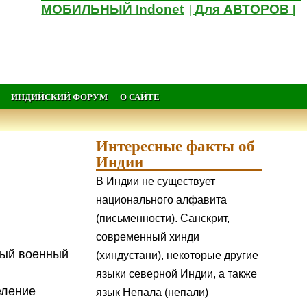
МОБИЛЬНЫЙ Indonet
Для АВТОРОВ
|
|
ИНДИЙСКИЙ ФОРУМ
О САЙТЕ
Интересные факты об
Индии
В Индии не существует
национального алфавита
(письменности). Санскрит,
современный хинди
ный военный
(хиндустани), некоторые другие
языки северной Индии, а также
еление
язык Непала (непали)