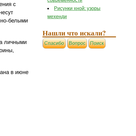
современности
ения с
Рисунки хной: узоры
несут
мехенди
сно-белыми
Нашли что искали?
жа личными
Cпасибо
Вопрос
Поиск
оины,
вана в июне