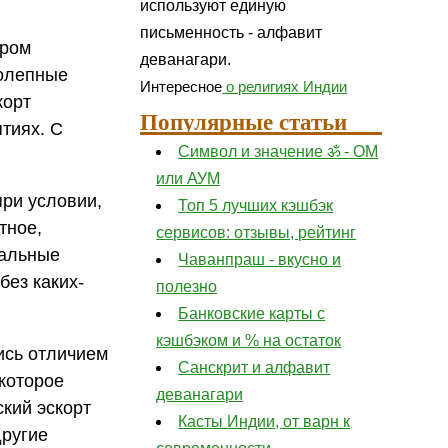
используют единую
письменность - алфавит
ором
деванагари.
колепные
Интересное
о религиях Индии
корт
Популярные статьи
тиях. C
Символ и значение ॐ - ОМ
или АУМ
при условии,
Топ 5 лучших кэшбэк
тное,
сервисов: отзывы, рейтинг
иальные
Чаванпраш - вкусно и
без каких-
полезно
Банковские карты с
кэшбэком и % на остаток
ись отличием
Санскрит и алфавит
 которое
деванагари
кий эскорт
Касты Индии, от варн к
другие