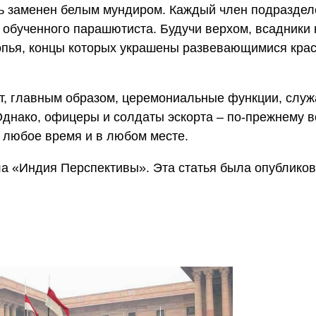
ль заменен белым мундиром. Каждый член подраздел
обученного парашютиста. Будучи верхом, всадники 
опья, концы которых украшены развевающимися кра
ет, главным образом, церемониальные функции, слу
Однако, офицеры и солдаты эскорта – по-прежнему в
в любое время и в любом месте.
ла «Индия Перспективы». Эта статья была опублико