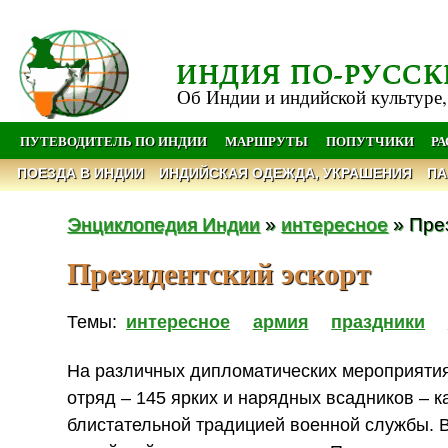
ИНДИЯ ПО-РУССК
Об Индии и индийской культуре,
ПУТЕВОДИТЕЛЬ ПО ИНДИИ
МАРШРУТЫ
ПОПУТЧИКИ
Р
ПОЕЗДА В ИНДИИ
ИНДИЙСКАЯ ОДЕЖДА, УКРАШЕНИЯ
ПА
Энциклопедия Индии
»
интересное
» Пре
Президентский эскорт
Темы:
интересное
армия
праздники
На различных дипломатических мероприяти
отряд – 145 ярких и нарядных всадников – к
блистательной традицией военной службы. 