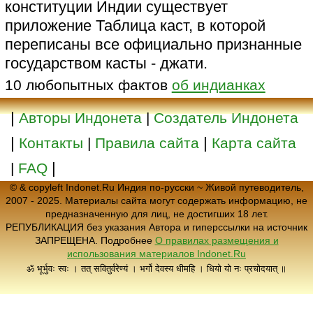
конституции Индии существует
приложение Таблица каст, в которой
переписаны все официально признанные
государством касты - джати.
10 любопытных фактов
об индианках
|
Авторы Индонета
|
Создатель Индонета
|
|
Контакты
|
Правила сайта
Карта сайта
|
|
FAQ
© & copyleft Indonet.Ru Индия по-русски ~ Живой путеводитель,
2007 - 2025. Материалы сайта могут содержать информацию, не
предназначенную для лиц, не достигших 18 лет.
РЕПУБЛИКАЦИЯ без указания Автора и гиперссылки на источник
ЗАПРЕЩЕНА. Подробнее
О правилах размещения и
использования материалов Indonet.Ru
ॐ भूर्भुवः स्वः । तत् सवितुर्वरेण्यं । भर्गो देवस्य धीमहि । धियो यो नः प्रचोदयात् ॥