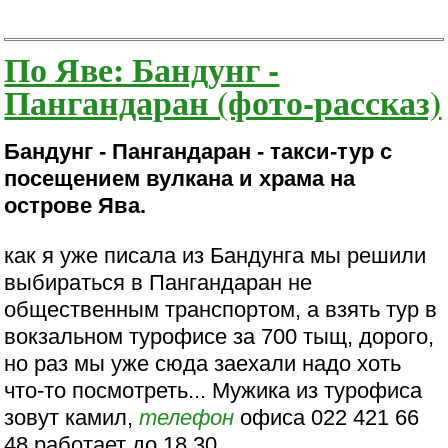
По Яве: Бандунг -
Пангандаран (фото-рассказ)
Бандунг - Пангандаран - такси-тур с
посещением вулкана и храма на
острове Ява.
как я уже писала из Бандунга мы решили
выбираться в Пангандаран не
общественным транспортом, а взять тур в
вокзальном турофисе за 700 тыщ, дорого,
но раз мы уже сюда заехали надо хоть
что-то посмотреть... Мужика из турофиса
зовут камил,
телефон
офиса 022 421 66
48 работает до 18.30.