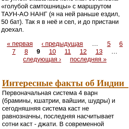
«голубой самтошницы» с маршрутом
ТАУН-АО НАНГ (я на ней раньше ездил,
50 бат). Так я в неё и сел, и до пристани
доехал.
« первая
‹ предыдущая
…
5
6
7
8
9
10
11
12
13
…
следующая ›
последняя »
Интересные факты об Индии
Первоначальная система 4 варн
(брамины, кшатрии, вайшии, шудры) и
сегодняшняя система каст не
равнозначны, последняя насчитывает
сотни каст - джати. В современной