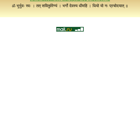
ॐ भूर्भुवः स्वः । तत् सवितुर्वरेण्यं । भर्गो देवस्य धीमहि । धियो यो नः प्रचोदयात् ॥