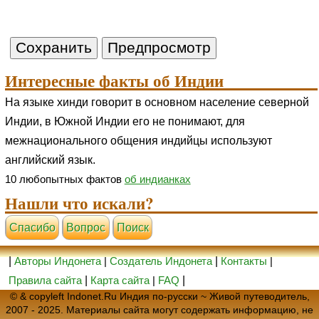
Интересные факты об Индии
На языке хинди говорит в основном население северной
Индии, в Южной Индии его не понимают, для
межнационального общения индийцы используют
английский язык.
10 любопытных фактов
об индианках
Нашли что искали?
Cпасибо
Вопрос
Поиск
|
Авторы Индонета
|
Создатель Индонета
|
Контакты
|
Правила сайта
|
Карта сайта
|
FAQ
|
© & copyleft Indonet.Ru Индия по-русски ~ Живой путеводитель,
2007 - 2025. Материалы сайта могут содержать информацию, не