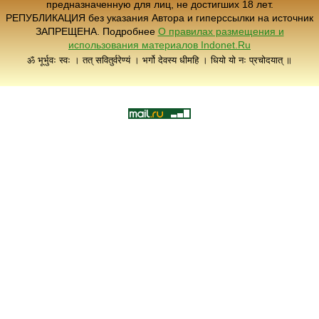
предназначенную для лиц, не достигших 18 лет.
РЕПУБЛИКАЦИЯ без указания Автора и гиперссылки на источник
ЗАПРЕЩЕНА. Подробнее
О правилах размещения и
использования материалов Indonet.Ru
ॐ भूर्भुवः स्वः । तत् सवितुर्वरेण्यं । भर्गो देवस्य धीमहि । धियो यो नः प्रचोदयात् ॥