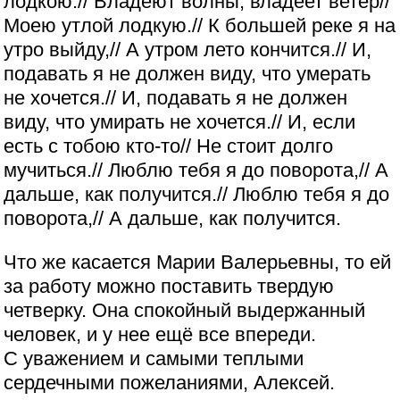
лодкою.// Владеют волны, владеет ветер//
Моею утлой лодкую.// К большей реке я на
утро выйду,// А утром лето кончится.// И,
подавать я не должен виду, что умерать
не хочется.// И, подавать я не должен
виду, что умирать не хочется.// И, если
есть с тобою кто-то// Не стоит долго
мучиться.// Люблю тебя я до поворота,// А
дальше, как получится.// Люблю тебя я до
поворота,// А дальше, как получится.
Что же касается Марии Валерьевны, то ей
за работу можно поставить твердую
четверку. Она спокойный выдержанный
человек, и у нее ещё все впереди.
С уважением и самыми теплыми
сердечными пожеланиями, Алексей.