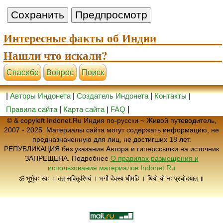
Интересные факты об Индии
Нашли что искали?
Cпасибо
Вопрос
Поиск
|
Авторы Индонета
|
Создатель Индонета
|
Контакты
|
Правила сайта
|
Карта сайта
|
FAQ
|
© & copyleft Indonet.Ru Индия по-русски ~ Живой путеводитель,
2007 - 2025. Материалы сайта могут содержать информацию, не
предназначенную для лиц, не достигших 18 лет.
РЕПУБЛИКАЦИЯ без указания Автора и гиперссылки на источник
ЗАПРЕЩЕНА. Подробнее
О правилах размещения и
использования материалов Indonet.Ru
ॐ भूर्भुवः स्वः । तत् सवितुर्वरेण्यं । भर्गो देवस्य धीमहि । धियो यो नः प्रचोदयात् ॥