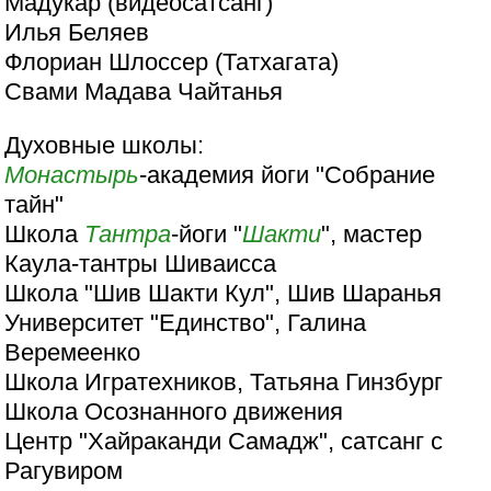
Мадукар (видеосатсанг)
Илья Беляев
Флориан Шлоссер (Татхагата)
Свами Мадава Чайтанья
Духовные школы:
Монастырь
-академия йоги "Собрание
тайн"
Школа
Тантра
-йоги "
Шакти
", мастер
Каула-тантры Шиваисса
Школа "Шив Шакти Кул", Шив Шаранья
Университет "Единство", Галина
Веремеенко
Школа Игратехников, Татьяна Гинзбург
Школа Осознанного движения
Центр "Хайраканди Самадж", сатсанг с
Рагувиром