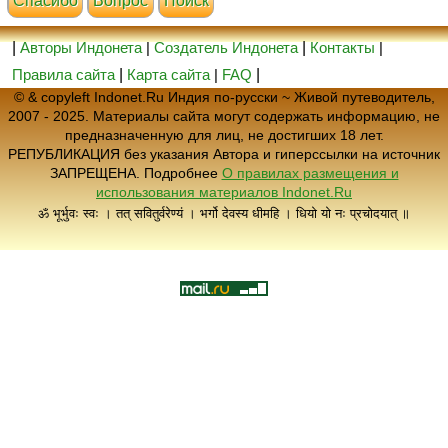
Cпасибо
Вопрос
Поиск
|
Авторы Индонета
|
Создатель Индонета
|
Контакты
|
Правила сайта
|
Карта сайта
|
FAQ
|
© & copyleft Indonet.Ru Индия по-русски ~ Живой путеводитель,
2007 - 2025. Материалы сайта могут содержать информацию, не
предназначенную для лиц, не достигших 18 лет.
РЕПУБЛИКАЦИЯ без указания Автора и гиперссылки на источник
ЗАПРЕЩЕНА. Подробнее
О правилах размещения и
использования материалов Indonet.Ru
ॐ भूर्भुवः स्वः । तत् सवितुर्वरेण्यं । भर्गो देवस्य धीमहि । धियो यो नः प्रचोदयात् ॥