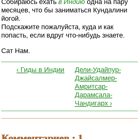
Собираюсь ехать
в Индию
одна на пару
месяцев, что бы заниматься Кундалини
йогой.
Подскажите пожалуйста, куда и как
попасть, если вдруг что-нибудь знаете.
Сат Нам.
‹ Гиды в Индии
Дели-Удайпур-
Джайсалмер-
Амритсар-
Дарамсала-
Чандигарх ›
Комментариев : 1