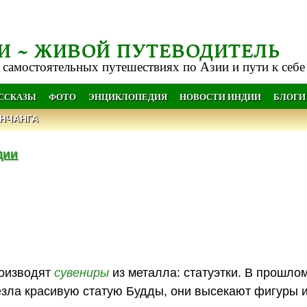
И ~ ЖИВОЙ ПУТЕВОДИТЕЛЬ
 самостоятельных путешествиях по Азии и пути к себе
АССКАЗЫ
ФОТО
ЭНЦИКЛОПЕДИЯ
НОВОСТИ ИНДИИ
БЛОГИ
НЧАНГА
дии
роизводят
сувениры
из металла: статуэтки. В прошло
езла красивую статую Будды, они высекают фигуры и