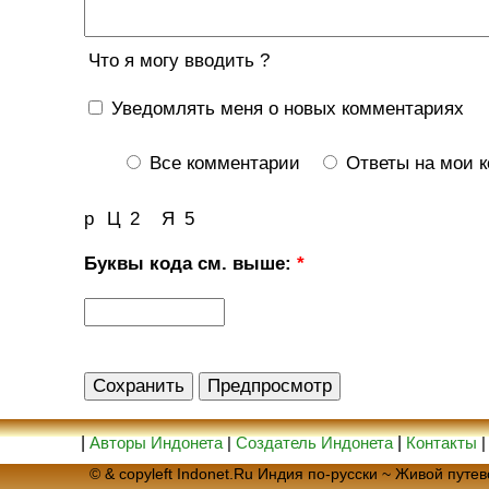
Что я могу вводить ?
Уведомлять меня о новых комментариях
Все комментарии
Ответы на мои 
р
Ц
2
Я
5
Буквы кода см. выше:
*
|
Авторы Индонета
|
Создатель Индонета
|
Контакты
© & copyleft Indonet.Ru Индия по-русски ~ Живой пут