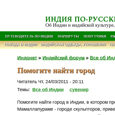
ИНДИЯ ПО-РУССК
Об Индии и индийской культуре,
ПУТЕВОДИТЕЛЬ ПО ИНДИИ
МАРШРУТЫ
ПОПУТЧИКИ
Р
ПОЕЗДА В ИНДИИ
ИНДИЙСКАЯ ОДЕЖДА, УКРАШЕНИЯ
ПА
Индонет
»
Индийский форум
»
Все об Ин
Помогите найти город
Читатель Чт, 24/03/2011 - 20:11
Темы:
Все об Индии
сувенир
Помогите найти город в Индии, в котором п
Мамаллапураме - городе скульпторов, прив