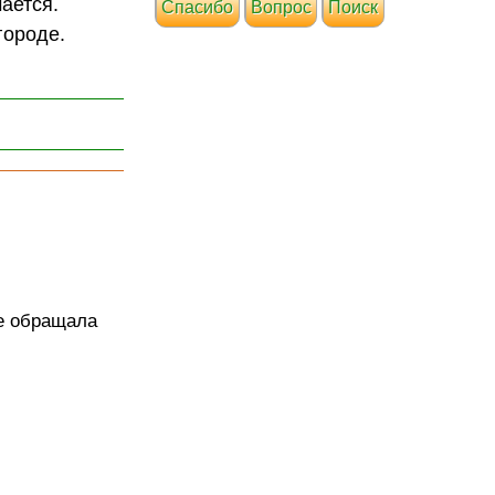
чается.
Cпасибо
Вопрос
Поиск
городе.
не обращала