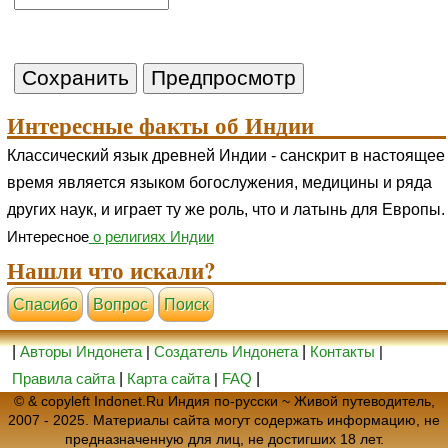
Интересные факты об Индии
Классический язык древней Индии - санскрит в настоящее
время является языком богослужения, медицины и ряда
других наук, и играет ту же роль, что и латынь для Европы.
Интересное
о религиях Индии
Нашли что искали?
Cпасибо
Вопрос
Поиск
|
Авторы Индонета
|
Создатель Индонета
|
Контакты
|
Правила сайта
|
Карта сайта
|
FAQ
|
© & copyleft Indonet.Ru Индия по-русски ~ Живой путеводитель,
2007 - 2025. Материалы сайта могут содержать информацию, не
предназначенную для лиц, не достигших 18 лет.