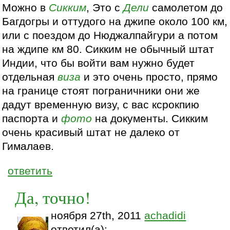
Можно в
Сикким
, Это с
Дели
самолетом до
Багдогры и оттудого на джипе около 100 км,
или с поездом до Нюджалпайгури а потом
на ждипе км 80. Сикким не обычный штат
Индии, что бы войти вам нужно будет
отдельная
виза
и это очень просто, прямо
на границе стоят пограничники они же
дадут временную визу, с вас ксрокпию
паспорта и
фото
на документы. Сикким
очень красивый штат не далеко от
Гималаев.
ответить
Да, точно!
ноября 27th, 2011
achadidi
ответил(а):