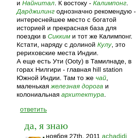
и
Найнитал
. К востоку -
Калимпонг
.
Дарджилинг
однозначно рекомендую -
интереснейшее место с богатой
историей и прекрасная база для
поездки в
Сикким
и тот же Калимпонг.
Кстати, наряду с долиной
Кулу
, это
рериховские места Индии.
А еще есть Ути (Ooty) в Тамилнаде, в
горах Нилгири - главная hill station
Южной Индии. Там то же
чай
,
маленькая
железная дорога
и
колониальная
архитектура
.
ответить
да, я знаю
ноября 27th, 2011
achadidi